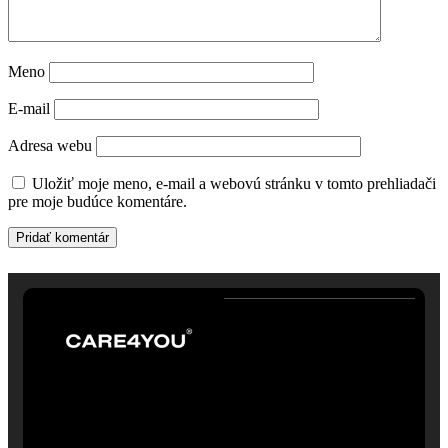
Meno
E-mail
Adresa webu
Uložiť moje meno, e-mail a webovú stránku v tomto prehliadači
pre moje budúce komentáre.
/5
Dermatokozmetické
5
štúdio s dôrazom na
kvalitné technológie,
prirodzené výsledky