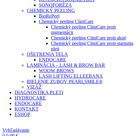
SONOFORÉZA
CHEMICKÝ PEELING
BioRePeel
Chemický peeling CliniCare
Chemický peeling CliniCare proti
pigmentácii
Chemický peeling CliniCare proti akné
Chemický peeling CliniCare proti starnutiu
pleti
OŠETRENIA TELA
ENDOCARE
LAMINÁCIA – LASH & BROW BAR
WOOW BROWS
LASH LIFTING ELLEEBANA
BIELENIE ZUBOV PEARLSMILE®
VIZÁŽ
DIAGNOSTIKA PLETI
HYDROCARE
ENDOCARE
KONTAKT
ESHOP
Vyhľadávanie
0
0,00
€