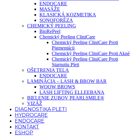
ENDOCARE
MASÁŽE
KLASICKÁ KOZMETIKA
SONOFORÉZA
CHEMICKÝ PEELING
BioRePeel
Chemický Peeling CliniCare
Chemický Peeling CliniCare Proti
Pigmentácii
Chemický Peeling CliniCare Proti Akné
Chemický Peeling CliniCare Proti
Starnutiu Pleti
OŠETRENIA TELA
ENDOCARE
LAMINÁCIA – LASH & BROW BAR
WOOW BROWS
LASH LIFTING ELLEEBANA
BIELENIE ZUBOV PEARLSMILE®
VIZÁŽ
DIAGNOSTIKA PLETI
HYDROCARE
ENDOCARE
KONTAKT
ESHOP