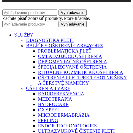
Vyhľadávanie
Začnite písať zobraziť produkty, ktoré hľadáte.
Vyhľadávanie
SLUŽBY
DIAGNOSTIKA PLETI
BALÍČKY OŠETRENÍ CARE4YOU®
PROBLEMATICKÁ PLEŤ
OMLADZUJÚCE OŠETRENIA
DEPIGMENTAČNÉ OŠETRENIA
ŠPECIALIZOVANÉ OŠETRENIA
RITUÁLNE KOZMETICKÉ OŠETRENIA
OŠETRENIA PLETI PRE TEHOTNÉ ŽENY
A ČERSTVÉ MAMIČKY
OŠETRENIA TVÁRE
RÁDIOFREKVENCIA
MEZOTERAPIA
HYDROCARE
OXYPEEL
MIKRODERMABRÁZIA
PEELING
ENDOR TECHONOLOGIES
ULTRAZVUKOVÉ ČISTENIE PLETI