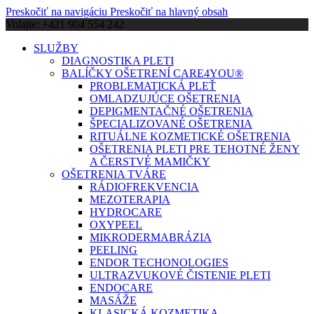
Preskočiť na navigáciu
Preskočiť na hlavný obsah
Volajte: +421 904 554 242
SLUŽBY
DIAGNOSTIKA PLETI
BALÍČKY OŠETRENÍ CARE4YOU®
PROBLEMATICKÁ PLEŤ
OMLADZUJÚCE OŠETRENIA
DEPIGMENTAČNÉ OŠETRENIA
ŠPECIALIZOVANÉ OŠETRENIA
RITUÁLNE KOZMETICKÉ OŠETRENIA
OŠETRENIA PLETI PRE TEHOTNÉ ŽENY
A ČERSTVÉ MAMIČKY
OŠETRENIA TVÁRE
RÁDIOFREKVENCIA
MEZOTERAPIA
HYDROCARE
OXYPEEL
MIKRODERMABRÁZIA
PEELING
ENDOR TECHONOLOGIES
ULTRAZVUKOVÉ ČISTENIE PLETI
ENDOCARE
MASÁŽE
KLASICKÁ KOZMETIKA