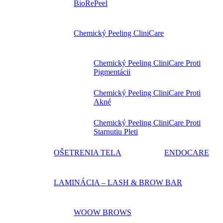
BioRePeel
Chemický Peeling CliniCare
Chemický Peeling CliniCare Proti
Pigmentácii
Chemický Peeling CliniCare Proti
Akné
Chemický Peeling CliniCare Proti
Starnutiu Pleti
OŠETRENIA TELA
ENDOCARE
LAMINÁCIA – LASH & BROW BAR
WOOW BROWS