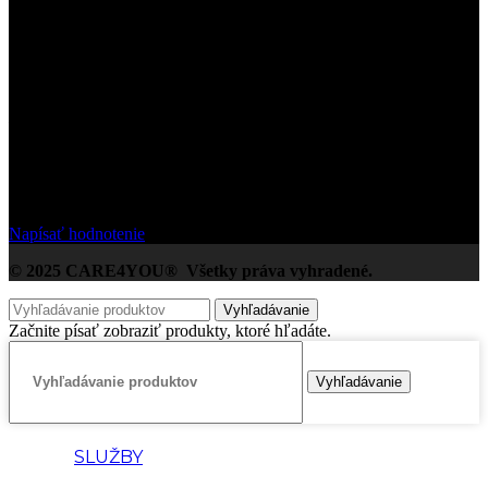
5
/5
Na základe Google zákazníckych hodnotení
Napísať hodnotenie
© 2025 CARE4YOU® Všetky práva vyhradené.
Vyhľadávanie
Začnite písať zobraziť produkty, ktoré hľadáte.
Vyhľadávanie
SLUŽBY