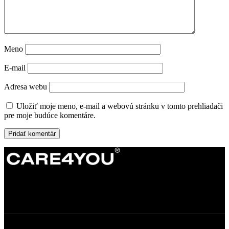
Meno
E-mail
Adresa webu
Uložiť moje meno, e-mail a webovú stránku v tomto prehliadači
pre moje budúce komentáre.
Dermatokozmetické štúdio s dôrazom na
kvalitné technológie, prirodzené výsledky a
osobný prístup ku každému klientovi.