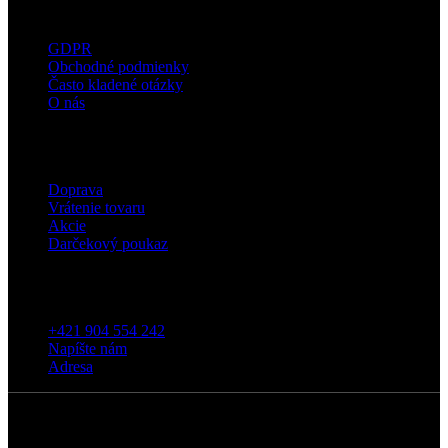
Užitočné informácie
GDPR
Obchodné podmienky
Často kladené otázky
O nás
Eshop
Doprava
Vrátenie tovaru
Akcie
Darčekový poukaz
Kontakt
+421 904 554 242
Napíšte nám
Adresa