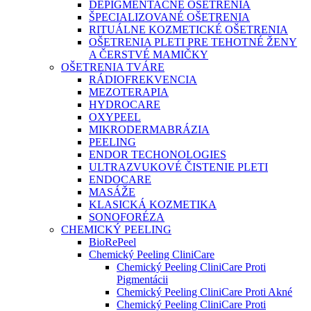
DEPIGMENTAČNÉ OŠETRENIA
ŠPECIALIZOVANÉ OŠETRENIA
RITUÁLNE KOZMETICKÉ OŠETRENIA
OŠETRENIA PLETI PRE TEHOTNÉ ŽENY
A ČERSTVÉ MAMIČKY
OŠETRENIA TVÁRE
RÁDIOFREKVENCIA
MEZOTERAPIA
HYDROCARE
OXYPEEL
MIKRODERMABRÁZIA
PEELING
ENDOR TECHONOLOGIES
ULTRAZVUKOVÉ ČISTENIE PLETI
ENDOCARE
MASÁŽE
KLASICKÁ KOZMETIKA
SONOFORÉZA
CHEMICKÝ PEELING
BioRePeel
Chemický Peeling CliniCare
Chemický Peeling CliniCare Proti
Pigmentácii
Chemický Peeling CliniCare Proti Akné
Chemický Peeling CliniCare Proti