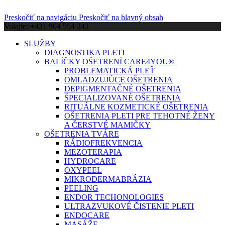
Preskočiť na navigáciu
Preskočiť na hlavný obsah
Volajte: +421 904 554 242
SLUŽBY
DIAGNOSTIKA PLETI
BALÍČKY OŠETRENÍ CARE4YOU®
PROBLEMATICKÁ PLEŤ
OMLADZUJÚCE OŠETRENIA
DEPIGMENTAČNÉ OŠETRENIA
ŠPECIALIZOVANÉ OŠETRENIA
RITUÁLNE KOZMETICKÉ OŠETRENIA
OŠETRENIA PLETI PRE TEHOTNÉ ŽENY
A ČERSTVÉ MAMIČKY
OŠETRENIA TVÁRE
RÁDIOFREKVENCIA
MEZOTERAPIA
HYDROCARE
OXYPEEL
MIKRODERMABRÁZIA
PEELING
ENDOR TECHONOLOGIES
ULTRAZVUKOVÉ ČISTENIE PLETI
ENDOCARE
MASÁŽE