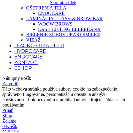
Starnutiu Pleti
OŠETRENIA TELA
ENDOCARE
LAMINÁCIA – LASH & BROW BAR
WOOW BROWS
LASH LIFTING ELLEEBANA
BIELENIE ZUBOV PEARLSMILE®
VIZÁŽ
DIAGNOSTIKA PLETI
HYDROCARE
ENDOCARE
KONTAKT
ESHOP
Nákupný košík
Zatvoriť
Táto webová stránka používa súbory cookie na zabezpečenie
správneho fungovania, personalizáciu obsahu a analýzu
návštevnosti. Pokračovaním v prehliadaní vyjadrujete súhlas s ich
používaním.
Prijať
Shop
Želanie
0
Košík
Môj účet