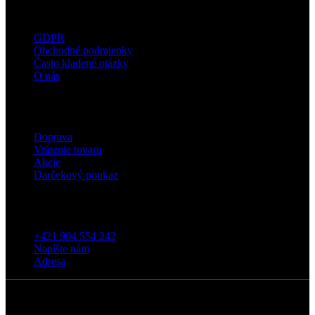
Užitočné informácie
GDPR
Obchodné podmienky
Často kladené otázky
O nás
Eshop
Doprava
Vrátenie tovaru
Akcie
Darčekový poukaz
Kontakt
+421 904 554 242
Napíšte nám
Adresa