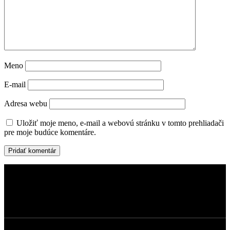
Meno
E-mail
Adresa webu
Uložiť moje meno, e-mail a webovú stránku v tomto prehliadači
pre moje budúce komentáre.
Dermatokozmetické štúdio s dôrazom na
kvalitné technológie, prirodzené výsledky a
osobný prístup ku každému klientovi.