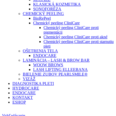
KLASICKÁ KOZMETIKA
SONOFORÉZA
CHEMICKÝ PEELING
BioRePeel
Chemický peeling CliniCare
Chemický peeling CliniCare proti
pigmentácii
Chemický peeling CliniCare proti akné
Chemický peeling CliniCare proti starnutiu
pleti
OŠETRENIA TELA
ENDOCARE
LAMINÁCIA – LASH & BROW BAR
WOOW BROWS
LASH LIFTING ELLEEBANA
BIELENIE ZUBOV PEARLSMILE®
VIZÁŽ
DIAGNOSTIKA PLETI
HYDROCARE
ENDOCARE
KONTAKT
ESHOP
Vyhľadávanie