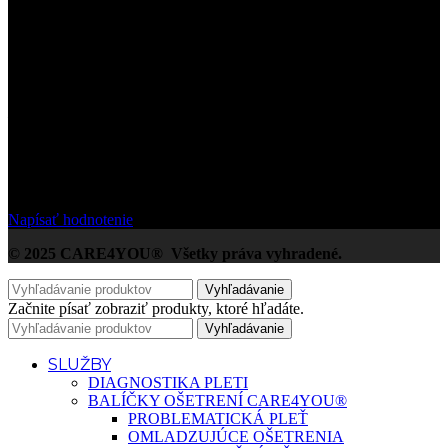
5
/5
Na základe Google zákazníckych hodnotení
Napísať hodnotenie
© 2025 CARE4YOU® Všetky práva vyhradené.
Vyhľadávanie
Začnite písať zobraziť produkty, ktoré hľadáte.
Vyhľadávanie
SLUŽBY
DIAGNOSTIKA PLETI
BALÍČKY OŠETRENÍ CARE4YOU®
PROBLEMATICKÁ PLEŤ
OMLADZUJÚCE OŠETRENIA