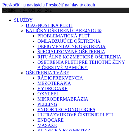
Preskočiť na navigáciu
Preskočiť na hlavný obsah
Volajte: +421 904 554 242
SLUŽBY
DIAGNOSTIKA PLETI
BALÍČKY OŠETRENÍ CARE4YOU®
PROBLEMATICKÁ PLEŤ
OMLADZUJÚCE OŠETRENIA
DEPIGMENTAČNÉ OŠETRENIA
ŠPECIALIZOVANÉ OŠETRENIA
RITUÁLNE KOZMETICKÉ OŠETRENIA
OŠETRENIA PLETI PRE TEHOTNÉ ŽENY
A ČERSTVÉ MAMIČKY
OŠETRENIA TVÁRE
RÁDIOFREKVENCIA
MEZOTERAPIA
HYDROCARE
OXYPEEL
MIKRODERMABRÁZIA
PEELING
ENDOR TECHONOLOGIES
ULTRAZVUKOVÉ ČISTENIE PLETI
ENDOCARE
MASÁŽE
KLASICKÁ KOZMETIKA