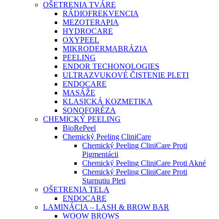
OŠETRENIA TVÁRE
RÁDIOFREKVENCIA
MEZOTERAPIA
HYDROCARE
OXYPEEL
MIKRODERMABRÁZIA
PEELING
ENDOR TECHONOLOGIES
ULTRAZVUKOVÉ ČISTENIE PLETI
ENDOCARE
MASÁŽE
KLASICKÁ KOZMETIKA
SONOFORÉZA
CHEMICKÝ PEELING
BioRePeel
Chemický Peeling CliniCare
Chemický Peeling CliniCare Proti
Pigmentácii
Chemický Peeling CliniCare Proti Akné
Chemický Peeling CliniCare Proti
Starnutiu Pleti
OŠETRENIA TELA
ENDOCARE
LAMINÁCIA – LASH & BROW BAR
WOOW BROWS