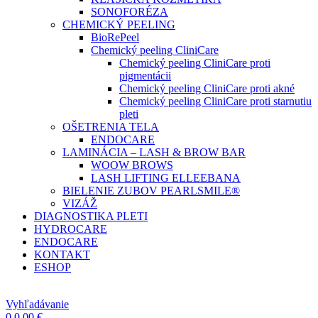
SONOFORÉZA
CHEMICKÝ PEELING
BioRePeel
Chemický peeling CliniCare
Chemický peeling CliniCare proti
pigmentácii
Chemický peeling CliniCare proti akné
Chemický peeling CliniCare proti starnutiu
pleti
OŠETRENIA TELA
ENDOCARE
LAMINÁCIA – LASH & BROW BAR
WOOW BROWS
LASH LIFTING ELLEEBANA
BIELENIE ZUBOV PEARLSMILE®
VIZÁŽ
DIAGNOSTIKA PLETI
HYDROCARE
ENDOCARE
KONTAKT
ESHOP
Vyhľadávanie
0
0,00
€