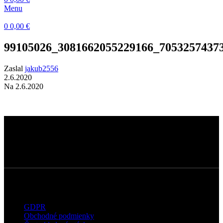
Menu
0
0,00
€
99105026_3081662055229166_7053257437
Zaslal
jakub2556
2.6.2020
Na 2.6.2020
Dermatokozmetické štúdio s dôrazom na
kvalitné technológie, prirodzené výsledky a
osobný prístup ku každému klientovi.
Užitočné informácie
GDPR
Obchodné podmienky