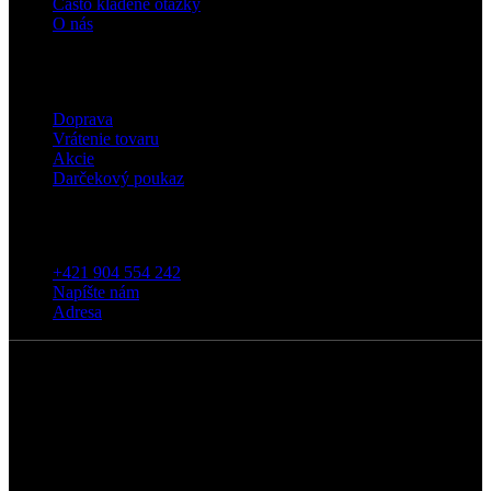
Často kladené otázky
O nás
Eshop
Doprava
Vrátenie tovaru
Akcie
Darčekový poukaz
Kontakt
+421 904 554 242
Napíšte nám
Adresa
5