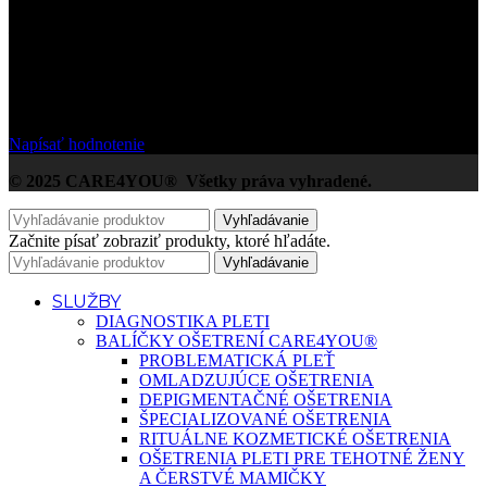
/5
Na základe Google zákazníckych hodnotení
Napísať hodnotenie
© 2025 CARE4YOU® Všetky práva vyhradené.
Vyhľadávanie
Začnite písať zobraziť produkty, ktoré hľadáte.
Vyhľadávanie
SLUŽBY
DIAGNOSTIKA PLETI
BALÍČKY OŠETRENÍ CARE4YOU®
PROBLEMATICKÁ PLEŤ
OMLADZUJÚCE OŠETRENIA
DEPIGMENTAČNÉ OŠETRENIA
ŠPECIALIZOVANÉ OŠETRENIA
RITUÁLNE KOZMETICKÉ OŠETRENIA
OŠETRENIA PLETI PRE TEHOTNÉ ŽENY
A ČERSTVÉ MAMIČKY