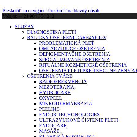
Preskočiť na navigáciu
Preskočiť na hlavný obsah
Volajte: +421 904 554 242
SLUŽBY
DIAGNOSTIKA PLETI
BALÍČKY OŠETRENÍ CARE4YOU®
PROBLEMATICKÁ PLEŤ
OMLADZUJÚCE OŠETRENIA
DEPIGMENTAČNÉ OŠETRENIA
ŠPECIALIZOVANÉ OŠETRENIA
RITUÁLNE KOZMETICKÉ OŠETRENIA
OŠETRENIA PLETI PRE TEHOTNÉ ŽENY 
OŠETRENIA TVÁRE
RÁDIOFREKVENCIA
MEZOTERAPIA
HYDROCARE
OXYPEEL
MIKRODERMABRÁZIA
PEELING
ENDOR TECHONOLOGIES
ULTRAZVUKOVÉ ČISTENIE PLETI
ENDOCARE
MASÁŽE
KLASICKÁ KOZMETIKA