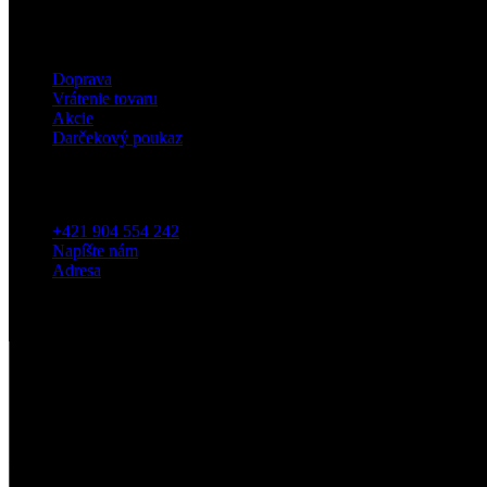
Eshop
Doprava
Vrátenie tovaru
Akcie
Darčekový poukaz
Kontakt
+421 904 554 242
Napíšte nám
Adresa
5
/5