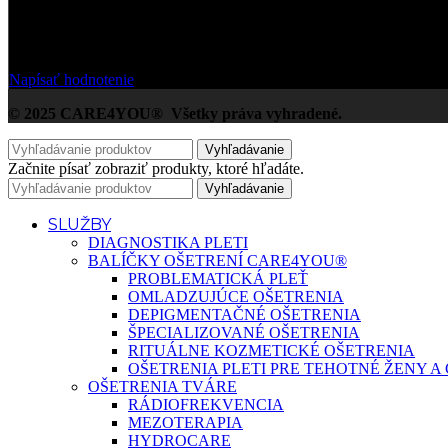
Na základe Google zákazníckych hodnotení
Napísať hodnotenie
© 2025 CARE4YOU® Všetky práva vyhradené.
Vyhľadávanie
Začnite písať zobraziť produkty, ktoré hľadáte.
Vyhľadávanie
SLUŽBY
DIAGNOSTIKA PLETI
BALÍČKY OŠETRENÍ CARE4YOU®
PROBLEMATICKÁ PLEŤ
OMLADZUJÚCE OŠETRENIA
DEPIGMENTAČNÉ OŠETRENIA
ŠPECIALIZOVANÉ OŠETRENIA
RITUÁLNE KOZMETICKÉ OŠETRENIA
OŠETRENIA PLETI PRE TEHOTNÉ ŽENY 
OŠETRENIA TVÁRE
RÁDIOFREKVENCIA
MEZOTERAPIA
HYDROCARE