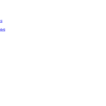
ii
leti