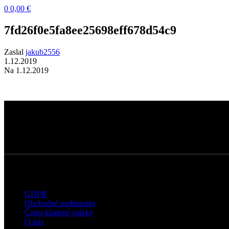
0
0,00
€
7fd26f0e5fa8ee25698eff678d54c9
Zaslal
jakub2556
1.12.2019
Na 1.12.2019
Dermatokozmetické štúdio s dôrazom na
kvalitné technológie, prirodzené výsledky a
osobný prístup ku každému klientovi.
Užitočné informácie
GDPR
Obchodné podmienky
Často kladené otázky
O nás