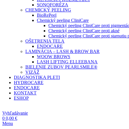
SONOFORÉZA
CHEMICKÝ PEELING
BioRePeel
Chemický peeling CliniCare
Chemický peeling CliniCare proti pigmentác
Chemický peeling CliniCare proti akné
Chemický peeling CliniCare proti starnutiu p
OŠETRENIA TELA
ENDOCARE
LAMINÁCIA – LASH & BROW BAR
WOOW BROWS
LASH LIFTING ELLEEBANA
BIELENIE ZUBOV PEARLSMILE®
VIZÁŽ
DIAGNOSTIKA PLETI
HYDROCARE
ENDOCARE
KONTAKT
ESHOP
Vyhľadávanie
0
0,00
€
Menu