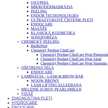
OXYPEEL
MIKRODERMABRÁZIA
PEELING
ENDOR TECHONOLOGIES
ULTRAZVUKOVÉ ČISTENIE PLETI
ENDOCARE
MASÁŽE
KLASICKÁ KOZMETIKA
SONOFORÉZA
CHEMICKÝ PEELING
BioRePeel
Chemický Peeling CliniCare
Chemický Peeling CliniCare Proti Pigmentác
Chemický Peeling CliniCare Proti Akné
Chemický Peeling CliniCare Proti Starnutiu 
OŠETRENIA TELA
ENDOCARE
LAMINÁCIA – LASH & BROW BAR
WOOW BROWS
LASH LIFTING ELLEEBANA
BIELENIE ZUBOV PEARLSMILE®
VIZÁŽ
DIAGNOSTIKA PLETI
HYDROCARE
ENDOCARE