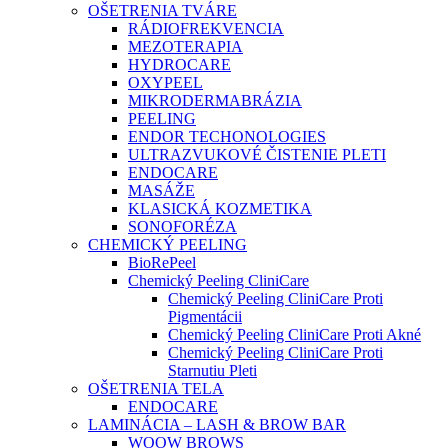
OŠETRENIA TVÁRE
RÁDIOFREKVENCIA
MEZOTERAPIA
HYDROCARE
OXYPEEL
MIKRODERMABRÁZIA
PEELING
ENDOR TECHONOLOGIES
ULTRAZVUKOVÉ ČISTENIE PLETI
ENDOCARE
MASÁŽE
KLASICKÁ KOZMETIKA
SONOFORÉZA
CHEMICKÝ PEELING
BioRePeel
Chemický Peeling CliniCare
Chemický Peeling CliniCare Proti
Pigmentácii
Chemický Peeling CliniCare Proti Akné
Chemický Peeling CliniCare Proti
Starnutiu Pleti
OŠETRENIA TELA
ENDOCARE
LAMINÁCIA – LASH & BROW BAR
WOOW BROWS