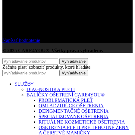
/5
Na základe Google zákazníckych hodnotení
Napísať hodnotenie
© 2025 CARE4YOU® Všetky práva vyhradené.
Vyhľadávanie
Začnite písať zobraziť produkty, ktoré hľadáte.
Vyhľadávanie
SLUŽBY
DIAGNOSTIKA PLETI
BALÍČKY OŠETRENÍ CARE4YOU®
PROBLEMATICKÁ PLEŤ
OMLADZUJÚCE OŠETRENIA
DEPIGMENTAČNÉ OŠETRENIA
ŠPECIALIZOVANÉ OŠETRENIA
RITUÁLNE KOZMETICKÉ OŠETRENIA
OŠETRENIA PLETI PRE TEHOTNÉ ŽENY
A ČERSTVÉ MAMIČKY