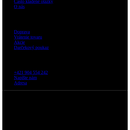
Často kladené otázky
O nás
Eshop
Doprava
Vrátenie tovaru
Akcie
Darčekový poukaz
Kontakt
+421 904 554 242
Napíšte nám
Adresa
5