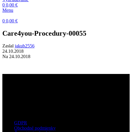
0
0,00
€
Menu
0
0,00
€
Care4you-Procedury-00055
Zaslal
jakub2556
24.10.2018
Na 24.10.2018
Dermatokozmetické štúdio s dôrazom na
kvalitné technológie, prirodzené výsledky a
osobný prístup ku každému klientovi.
Užitočné informácie
GDPR
Obchodné podmienky