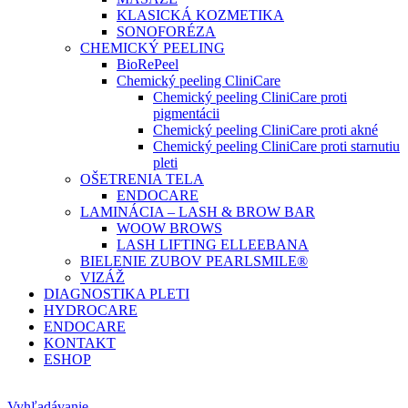
KLASICKÁ KOZMETIKA
SONOFORÉZA
CHEMICKÝ PEELING
BioRePeel
Chemický peeling CliniCare
Chemický peeling CliniCare proti
pigmentácii
Chemický peeling CliniCare proti akné
Chemický peeling CliniCare proti starnutiu
pleti
OŠETRENIA TELA
ENDOCARE
LAMINÁCIA – LASH & BROW BAR
WOOW BROWS
LASH LIFTING ELLEEBANA
BIELENIE ZUBOV PEARLSMILE®
VIZÁŽ
DIAGNOSTIKA PLETI
HYDROCARE
ENDOCARE
KONTAKT
ESHOP
Vyhľadávanie