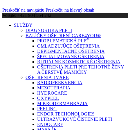
Preskočiť na navigáciu
Preskočiť na hlavný obsah
Volajte: +421 904 554 242
SLUŽBY
DIAGNOSTIKA PLETI
BALÍČKY OŠETRENÍ CARE4YOU®
PROBLEMATICKÁ PLEŤ
OMLADZUJÚCE OŠETRENIA
DEPIGMENTAČNÉ OŠETRENIA
ŠPECIALIZOVANÉ OŠETRENIA
RITUÁLNE KOZMETICKÉ OŠETRENIA
OŠETRENIA PLETI PRE TEHOTNÉ ŽENY
A ČERSTVÉ MAMIČKY
OŠETRENIA TVÁRE
RÁDIOFREKVENCIA
MEZOTERAPIA
HYDROCARE
OXYPEEL
MIKRODERMABRÁZIA
PEELING
ENDOR TECHONOLOGIES
ULTRAZVUKOVÉ ČISTENIE PLETI
ENDOCARE
MASÁŽE