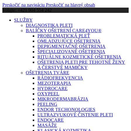
Preskočiť na navigáciu
Preskočiť na hlavný obsah
Volajte: +421 904 554 242
SLUŽBY
DIAGNOSTIKA PLETI
BALÍČKY OŠETRENÍ CARE4YOU®
PROBLEMATICKÁ PLEŤ
OMLADZUJÚCE OŠETRENIA
DEPIGMENTAČNÉ OŠETRENIA
ŠPECIALIZOVANÉ OŠETRENIA
RITUÁLNE KOZMETICKÉ OŠETRENIA
OŠETRENIA PLETI PRE TEHOTNÉ ŽENY
A ČERSTVÉ MAMIČKY
OŠETRENIA TVÁRE
RÁDIOFREKVENCIA
MEZOTERAPIA
HYDROCARE
OXYPEEL
MIKRODERMABRÁZIA
PEELING
ENDOR TECHONOLOGIES
ULTRAZVUKOVÉ ČISTENIE PLETI
ENDOCARE
MASÁŽE
KLASICKÁ KOZMETIKA