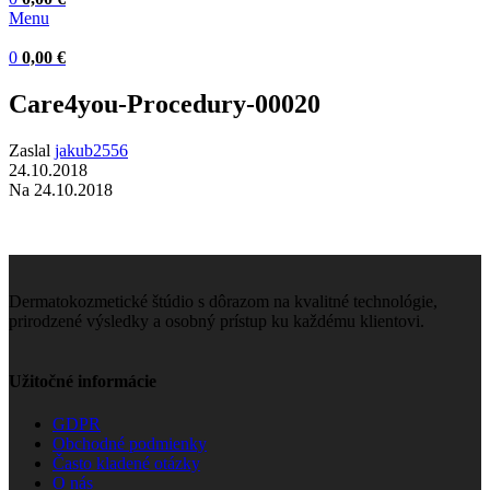
Menu
0
0,00
€
Care4you-Procedury-00020
Zaslal
jakub2556
24.10.2018
Na 24.10.2018
Dermatokozmetické štúdio s dôrazom na kvalitné technológie,
prirodzené výsledky a osobný prístup ku každému klientovi.
Užitočné informácie
GDPR
Obchodné podmienky
Často kladené otázky
O nás