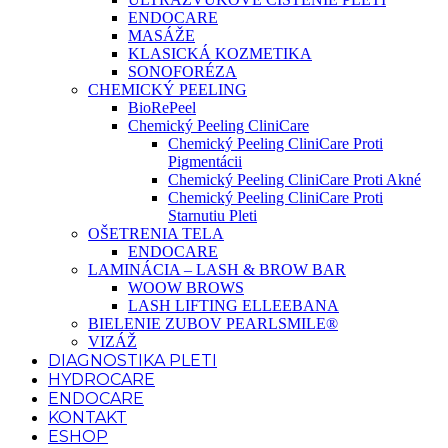
ENDOCARE
MASÁŽE
KLASICKÁ KOZMETIKA
SONOFORÉZA
CHEMICKÝ PEELING
BioRePeel
Chemický Peeling CliniCare
Chemický Peeling CliniCare Proti
Pigmentácii
Chemický Peeling CliniCare Proti Akné
Chemický Peeling CliniCare Proti
Starnutiu Pleti
OŠETRENIA TELA
ENDOCARE
LAMINÁCIA – LASH & BROW BAR
WOOW BROWS
LASH LIFTING ELLEEBANA
BIELENIE ZUBOV PEARLSMILE®
VIZÁŽ
DIAGNOSTIKA PLETI
HYDROCARE
ENDOCARE
KONTAKT
ESHOP