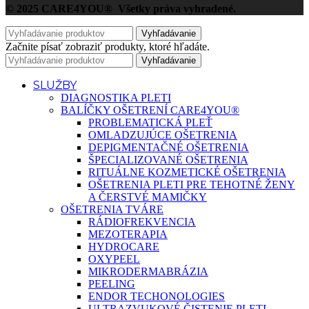
© 2025 CARE4YOU® Všetky práva vyhradené.
Vyhľadávanie
Začnite písať zobraziť produkty, ktoré hľadáte.
Vyhľadávanie
SLUŽBY
DIAGNOSTIKA PLETI
BALÍČKY OŠETRENÍ CARE4YOU®
PROBLEMATICKÁ PLEŤ
OMLADZUJÚCE OŠETRENIA
DEPIGMENTAČNÉ OŠETRENIA
ŠPECIALIZOVANÉ OŠETRENIA
RITUÁLNE KOZMETICKÉ OŠETRENIA
OŠETRENIA PLETI PRE TEHOTNÉ ŽENY
A ČERSTVÉ MAMIČKY
OŠETRENIA TVÁRE
RÁDIOFREKVENCIA
MEZOTERAPIA
HYDROCARE
OXYPEEL
MIKRODERMABRÁZIA
PEELING
ENDOR TECHONOLOGIES
ULTRAZVUKOVÉ ČISTENIE PLETI