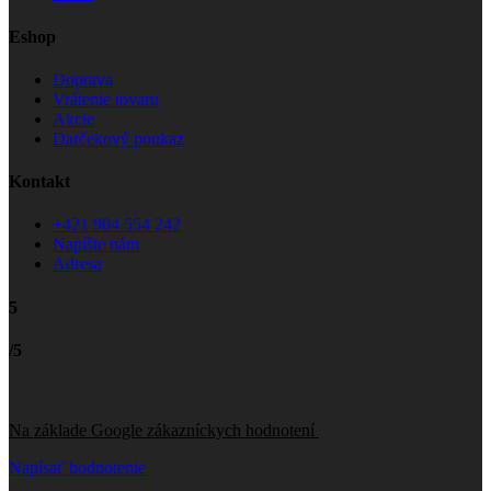
Eshop
Doprava
Vrátenie tovaru
Akcie
Darčekový poukaz
Kontakt
+421 904 554 242
Napíšte nám
Adresa
5
/5
Na základe Google zákazníckych hodnotení
Napísať hodnotenie