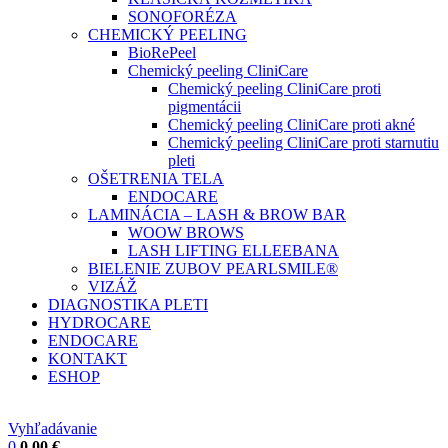
SONOFORÉZA
CHEMICKÝ PEELING
BioRePeel
Chemický peeling CliniCare
Chemický peeling CliniCare proti
pigmentácii
Chemický peeling CliniCare proti akné
Chemický peeling CliniCare proti starnutiu
pleti
OŠETRENIA TELA
ENDOCARE
LAMINÁCIA – LASH & BROW BAR
WOOW BROWS
LASH LIFTING ELLEEBANA
BIELENIE ZUBOV PEARLSMILE®
VIZÁŽ
DIAGNOSTIKA PLETI
HYDROCARE
ENDOCARE
KONTAKT
ESHOP
Vyhľadávanie
0
0,00
€