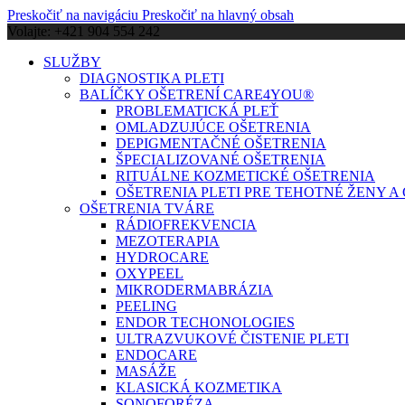
Preskočiť na navigáciu
Preskočiť na hlavný obsah
Volajte: +421 904 554 242
SLUŽBY
DIAGNOSTIKA PLETI
BALÍČKY OŠETRENÍ CARE4YOU®
PROBLEMATICKÁ PLEŤ
OMLADZUJÚCE OŠETRENIA
DEPIGMENTAČNÉ OŠETRENIA
ŠPECIALIZOVANÉ OŠETRENIA
RITUÁLNE KOZMETICKÉ OŠETRENIA
OŠETRENIA PLETI PRE TEHOTNÉ ŽENY 
OŠETRENIA TVÁRE
RÁDIOFREKVENCIA
MEZOTERAPIA
HYDROCARE
OXYPEEL
MIKRODERMABRÁZIA
PEELING
ENDOR TECHONOLOGIES
ULTRAZVUKOVÉ ČISTENIE PLETI
ENDOCARE
MASÁŽE
KLASICKÁ KOZMETIKA
SONOFORÉZA