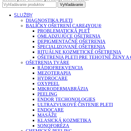
Vyhľadávanie
SLUŽBY
DIAGNOSTIKA PLETI
BALÍČKY OŠETRENÍ CARE4YOU®
PROBLEMATICKÁ PLEŤ
OMLADZUJÚCE OŠETRENIA
DEPIGMENTAČNÉ OŠETRENIA
ŠPECIALIZOVANÉ OŠETRENIA
RITUÁLNE KOZMETICKÉ OŠETRENIA
OŠETRENIA PLETI PRE TEHOTNÉ ŽENY 
OŠETRENIA TVÁRE
RÁDIOFREKVENCIA
MEZOTERAPIA
HYDROCARE
OXYPEEL
MIKRODERMABRÁZIA
PEELING
ENDOR TECHONOLOGIES
ULTRAZVUKOVÉ ČISTENIE PLETI
ENDOCARE
MASÁŽE
KLASICKÁ KOZMETIKA
SONOFORÉZA
CHEMICKÝ PEELING