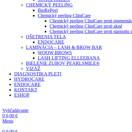
CHEMICKÝ PEELING
BioRePeel
Chemický peeling CliniCare
Chemický peeling CliniCare proti pigmentác
Chemický peeling CliniCare proti akné
Chemický peeling CliniCare proti starnutiu p
OŠETRENIA TELA
ENDOCARE
LAMINÁCIA – LASH & BROW BAR
WOOW BROWS
LASH LIFTING ELLEEBANA
BIELENIE ZUBOV PEARLSMILE®
VIZÁŽ
DIAGNOSTIKA PLETI
HYDROCARE
ENDOCARE
KONTAKT
ESHOP
Vyhľadávanie
0
0,00
€
Menu
0
0,00
€