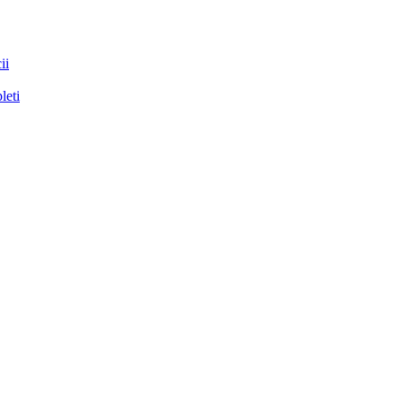
ii
leti