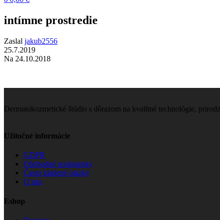
intímne prostredie
Zaslal
jakub2556
25.7.2019
Na 24.10.2018
Dermatokozmetické štúdio s dôrazom na kvalitné technológie, prirod
Užitočné informácie
GDPR
Obchodné podmienky
Často kladené otázky
O nás
Eshop