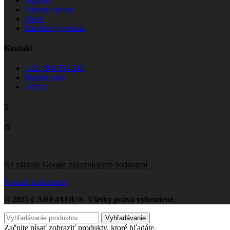
Doprava
Vrátenie tovaru
Akcie
Darčekový poukaz
Kontakt
+421 904 554 242
Napíšte nám
Adresa
5
/5
Na základe Google zákazníckych hodnotení
Napísať hodnotenie
© 2025 CARE4YOU® Všetky práva vyhradené.
Vyhľadávanie
Začnite písať zobraziť produkty, ktoré hľadáte.