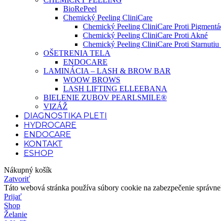
BioRePeel
Chemický Peeling CliniCare
Chemický Peeling CliniCare Proti Pigmentác
Chemický Peeling CliniCare Proti Akné
Chemický Peeling CliniCare Proti Starnutiu 
OŠETRENIA TELA
ENDOCARE
LAMINÁCIA – LASH & BROW BAR
WOOW BROWS
LASH LIFTING ELLEEBANA
BIELENIE ZUBOV PEARLSMILE®
VIZÁŽ
DIAGNOSTIKA PLETI
HYDROCARE
ENDOCARE
KONTAKT
ESHOP
Nákupný košík
Zatvoriť
Táto webová stránka používa súbory cookie na zabezpečenie správneho
Prijať
Shop
Želanie