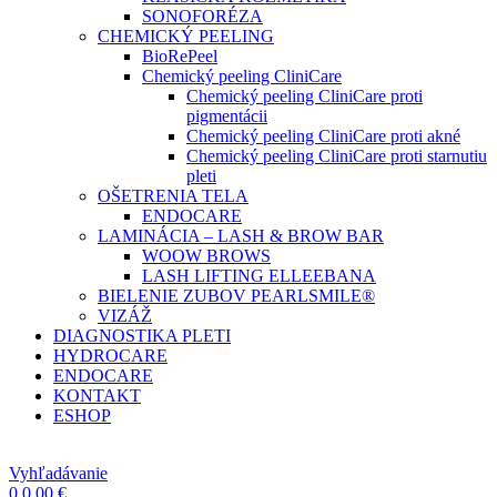
SONOFORÉZA
CHEMICKÝ PEELING
BioRePeel
Chemický peeling CliniCare
Chemický peeling CliniCare proti
pigmentácii
Chemický peeling CliniCare proti akné
Chemický peeling CliniCare proti starnutiu
pleti
OŠETRENIA TELA
ENDOCARE
LAMINÁCIA – LASH & BROW BAR
WOOW BROWS
LASH LIFTING ELLEEBANA
BIELENIE ZUBOV PEARLSMILE®
VIZÁŽ
DIAGNOSTIKA PLETI
HYDROCARE
ENDOCARE
KONTAKT
ESHOP
Vyhľadávanie
0
0,00
€