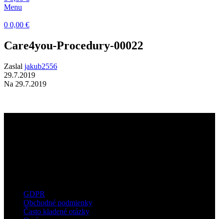
Menu
0
0,00
€
Care4you-Procedury-00022
Zaslal
jakub2556
29.7.2019
Na 29.7.2019
Dermatokozmetické štúdio s dôrazom na
kvalitné technológie, prirodzené výsledky a
osobný prístup ku každému klientovi.
Užitočné informácie
GDPR
Obchodné podmienky
Často kladené otázky