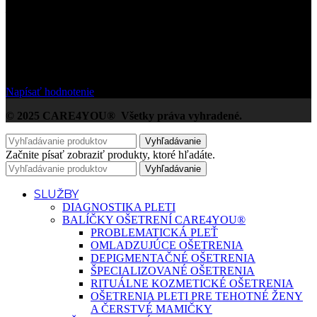
/5
Na základe Google zákazníckych hodnotení
Napísať hodnotenie
© 2025 CARE4YOU® Všetky práva vyhradené.
Vyhľadávanie
Začnite písať zobraziť produkty, ktoré hľadáte.
Vyhľadávanie
SLUŽBY
DIAGNOSTIKA PLETI
BALÍČKY OŠETRENÍ CARE4YOU®
PROBLEMATICKÁ PLEŤ
OMLADZUJÚCE OŠETRENIA
DEPIGMENTAČNÉ OŠETRENIA
ŠPECIALIZOVANÉ OŠETRENIA
RITUÁLNE KOZMETICKÉ OŠETRENIA
OŠETRENIA PLETI PRE TEHOTNÉ ŽENY
A ČERSTVÉ MAMIČKY