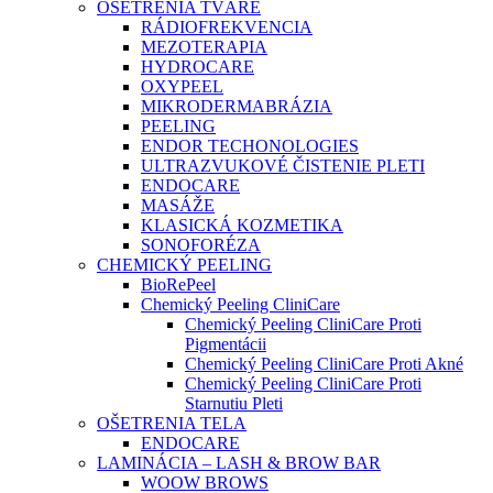
OŠETRENIA TVÁRE
RÁDIOFREKVENCIA
MEZOTERAPIA
HYDROCARE
OXYPEEL
MIKRODERMABRÁZIA
PEELING
ENDOR TECHONOLOGIES
ULTRAZVUKOVÉ ČISTENIE PLETI
ENDOCARE
MASÁŽE
KLASICKÁ KOZMETIKA
SONOFORÉZA
CHEMICKÝ PEELING
BioRePeel
Chemický Peeling CliniCare
Chemický Peeling CliniCare Proti
Pigmentácii
Chemický Peeling CliniCare Proti Akné
Chemický Peeling CliniCare Proti
Starnutiu Pleti
OŠETRENIA TELA
ENDOCARE
LAMINÁCIA – LASH & BROW BAR
WOOW BROWS