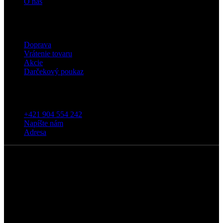
O nás
Eshop
Doprava
Vrátenie tovaru
Akcie
Darčekový poukaz
Kontakt
+421 904 554 242
Napíšte nám
Adresa
5