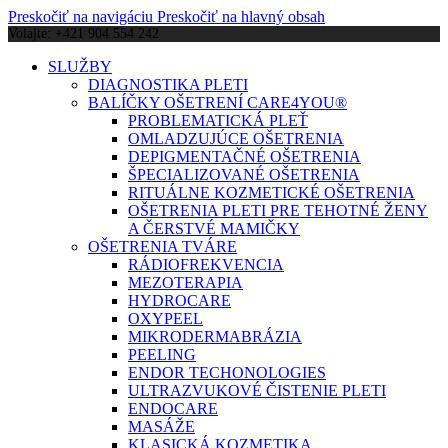
Preskočiť na navigáciu
Preskočiť na hlavný obsah
Volajte: +421 904 554 242
SLUŽBY
DIAGNOSTIKA PLETI
BALÍČKY OŠETRENÍ CARE4YOU®
PROBLEMATICKÁ PLEŤ
OMLADZUJÚCE OŠETRENIA
DEPIGMENTAČNÉ OŠETRENIA
ŠPECIALIZOVANÉ OŠETRENIA
RITUÁLNE KOZMETICKÉ OŠETRENIA
OŠETRENIA PLETI PRE TEHOTNÉ ŽENY
A ČERSTVÉ MAMIČKY
OŠETRENIA TVÁRE
RÁDIOFREKVENCIA
MEZOTERAPIA
HYDROCARE
OXYPEEL
MIKRODERMABRÁZIA
PEELING
ENDOR TECHONOLOGIES
ULTRAZVUKOVÉ ČISTENIE PLETI
ENDOCARE
MASÁŽE
KLASICKÁ KOZMETIKA