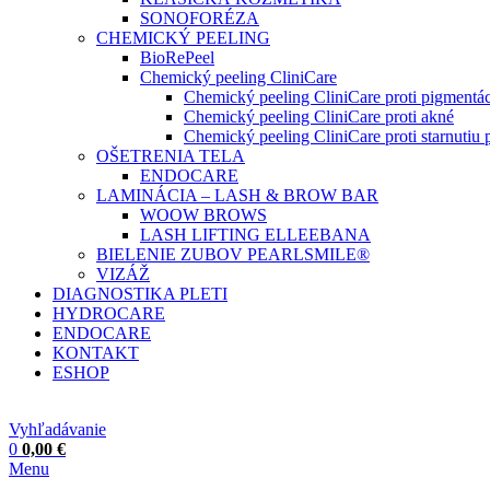
SONOFORÉZA
CHEMICKÝ PEELING
BioRePeel
Chemický peeling CliniCare
Chemický peeling CliniCare proti pigmentác
Chemický peeling CliniCare proti akné
Chemický peeling CliniCare proti starnutiu p
OŠETRENIA TELA
ENDOCARE
LAMINÁCIA – LASH & BROW BAR
WOOW BROWS
LASH LIFTING ELLEEBANA
BIELENIE ZUBOV PEARLSMILE®
VIZÁŽ
DIAGNOSTIKA PLETI
HYDROCARE
ENDOCARE
KONTAKT
ESHOP
Vyhľadávanie
0
0,00
€
Menu