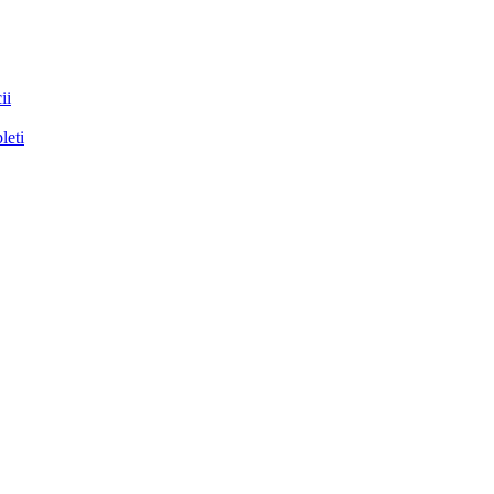
ii
leti