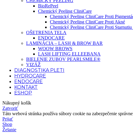
CHEMICKÝ PEELING
BioRePeel
Chemický Peeling CliniCare
Chemický Peeling CliniCare Proti Pigmentác
Chemický Peeling CliniCare Proti Akné
Chemický Peeling CliniCare Proti Starnutiu 
OŠETRENIA TELA
ENDOCARE
LAMINÁCIA – LASH & BROW BAR
WOOW BROWS
LASH LIFTING ELLEEBANA
BIELENIE ZUBOV PEARLSMILE®
VIZÁŽ
DIAGNOSTIKA PLETI
HYDROCARE
ENDOCARE
KONTAKT
ESHOP
Nákupný košík
Zatvoriť
Táto webová stránka používa súbory cookie na zabezpečenie správneho
Prijať
Shop
Želanie