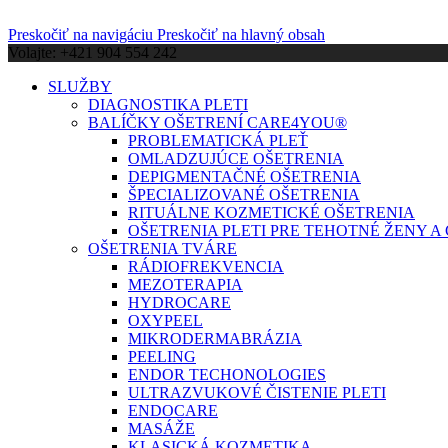
Preskočiť na navigáciu
Preskočiť na hlavný obsah
Volajte: +421 904 554 242
SLUŽBY
DIAGNOSTIKA PLETI
BALÍČKY OŠETRENÍ CARE4YOU®
PROBLEMATICKÁ PLEŤ
OMLADZUJÚCE OŠETRENIA
DEPIGMENTAČNÉ OŠETRENIA
ŠPECIALIZOVANÉ OŠETRENIA
RITUÁLNE KOZMETICKÉ OŠETRENIA
OŠETRENIA PLETI PRE TEHOTNÉ ŽENY 
OŠETRENIA TVÁRE
RÁDIOFREKVENCIA
MEZOTERAPIA
HYDROCARE
OXYPEEL
MIKRODERMABRÁZIA
PEELING
ENDOR TECHONOLOGIES
ULTRAZVUKOVÉ ČISTENIE PLETI
ENDOCARE
MASÁŽE
KLASICKÁ KOZMETIKA