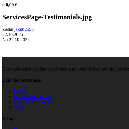
0
0,00
€
ServicesPage-Testimonials.jpg
Zaslal
jakub2556
22.10.2025
Na 22.10.2025
Dermatokozmetické štúdio s dôrazom na kvalitné technológie, prirod
Užitočné informácie
GDPR
Obchodné podmienky
Často kladené otázky
O nás
Eshop