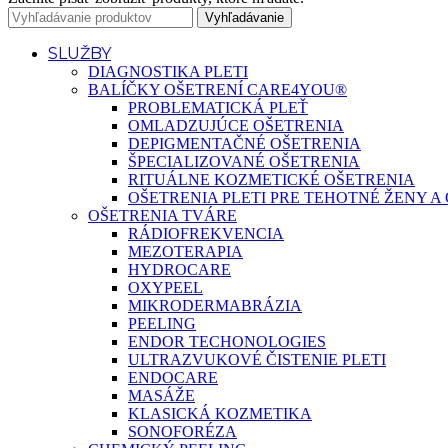
Vyhľadávanie
SLUŽBY
DIAGNOSTIKA PLETI
BALÍČKY OŠETRENÍ CARE4YOU®
PROBLEMATICKÁ PLEŤ
OMLADZUJÚCE OŠETRENIA
DEPIGMENTAČNÉ OŠETRENIA
ŠPECIALIZOVANÉ OŠETRENIA
RITUÁLNE KOZMETICKÉ OŠETRENIA
OŠETRENIA PLETI PRE TEHOTNÉ ŽENY 
OŠETRENIA TVÁRE
RÁDIOFREKVENCIA
MEZOTERAPIA
HYDROCARE
OXYPEEL
MIKRODERMABRÁZIA
PEELING
ENDOR TECHONOLOGIES
ULTRAZVUKOVÉ ČISTENIE PLETI
ENDOCARE
MASÁŽE
KLASICKÁ KOZMETIKA
SONOFORÉZA