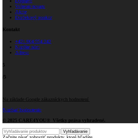
Doprava
Vrátenie tovaru
Akcie
Darčekový poukaz
Kontakt
+421 904 554 242
Napíšte nám
Adresa
5
/5
Na základe Google zákazníckych hodnotení
Napísať hodnotenie
© 2025 CARE4YOU® Všetky práva vyhradené.
Vyhľadávanie
Začnite písať zobraziť produkty, ktoré hľadáte.