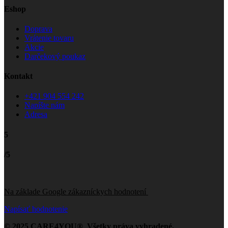
Eshop
Doprava
Vrátenie tovaru
Akcie
Darčekový poukaz
Kontakt
+421 904 554 242
Napíšte nám
Adresa
5
/5
Na základe Google zákazníckych hodnotení
Napísať hodnotenie
© 2025 CARE4YOU® Všetky práva vyhradené.