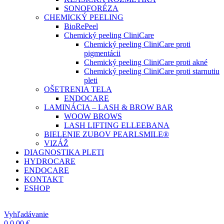
SONOFORÉZA
CHEMICKÝ PEELING
BioRePeel
Chemický peeling CliniCare
Chemický peeling CliniCare proti
pigmentácii
Chemický peeling CliniCare proti akné
Chemický peeling CliniCare proti starnutiu
pleti
OŠETRENIA TELA
ENDOCARE
LAMINÁCIA – LASH & BROW BAR
WOOW BROWS
LASH LIFTING ELLEEBANA
BIELENIE ZUBOV PEARLSMILE®
VIZÁŽ
DIAGNOSTIKA PLETI
HYDROCARE
ENDOCARE
KONTAKT
ESHOP
Vyhľadávanie
0
0,00
€