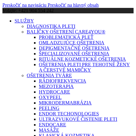
Preskočiť na navigáciu
Preskočiť na hlavný obsah
Volajte: +421 904 554 242
SLUŽBY
DIAGNOSTIKA PLETI
BALÍČKY OŠETRENÍ CARE4YOU®
PROBLEMATICKÁ PLEŤ
OMLADZUJÚCE OŠETRENIA
DEPIGMENTAČNÉ OŠETRENIA
ŠPECIALIZOVANÉ OŠETRENIA
RITUÁLNE KOZMETICKÉ OŠETRENIA
OŠETRENIA PLETI PRE TEHOTNÉ ŽENY
A ČERSTVÉ MAMIČKY
OŠETRENIA TVÁRE
RÁDIOFREKVENCIA
MEZOTERAPIA
HYDROCARE
OXYPEEL
MIKRODERMABRÁZIA
PEELING
ENDOR TECHONOLOGIES
ULTRAZVUKOVÉ ČISTENIE PLETI
ENDOCARE
MASÁŽE
KLASICKÁ KOZMETIKA