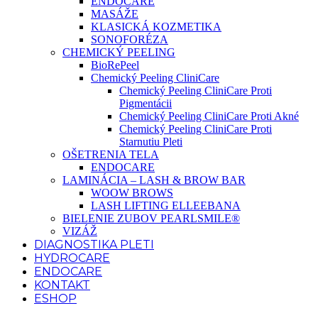
ENDOCARE
MASÁŽE
KLASICKÁ KOZMETIKA
SONOFORÉZA
CHEMICKÝ PEELING
BioRePeel
Chemický Peeling CliniCare
Chemický Peeling CliniCare Proti
Pigmentácii
Chemický Peeling CliniCare Proti Akné
Chemický Peeling CliniCare Proti
Starnutiu Pleti
OŠETRENIA TELA
ENDOCARE
LAMINÁCIA – LASH & BROW BAR
WOOW BROWS
LASH LIFTING ELLEEBANA
BIELENIE ZUBOV PEARLSMILE®
VIZÁŽ
DIAGNOSTIKA PLETI
HYDROCARE
ENDOCARE
KONTAKT
ESHOP