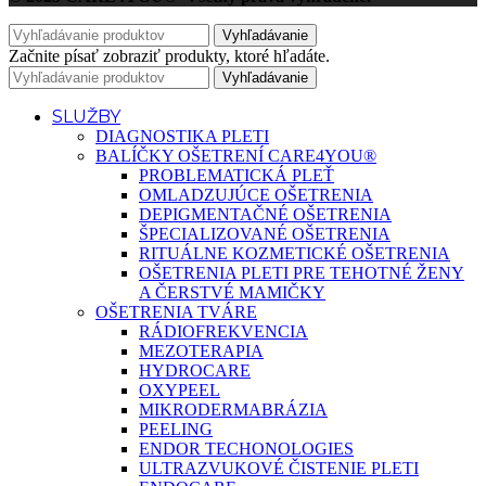
Vyhľadávanie
Začnite písať zobraziť produkty, ktoré hľadáte.
Vyhľadávanie
SLUŽBY
DIAGNOSTIKA PLETI
BALÍČKY OŠETRENÍ CARE4YOU®
PROBLEMATICKÁ PLEŤ
OMLADZUJÚCE OŠETRENIA
DEPIGMENTAČNÉ OŠETRENIA
ŠPECIALIZOVANÉ OŠETRENIA
RITUÁLNE KOZMETICKÉ OŠETRENIA
OŠETRENIA PLETI PRE TEHOTNÉ ŽENY
A ČERSTVÉ MAMIČKY
OŠETRENIA TVÁRE
RÁDIOFREKVENCIA
MEZOTERAPIA
HYDROCARE
OXYPEEL
MIKRODERMABRÁZIA
PEELING
ENDOR TECHONOLOGIES
ULTRAZVUKOVÉ ČISTENIE PLETI