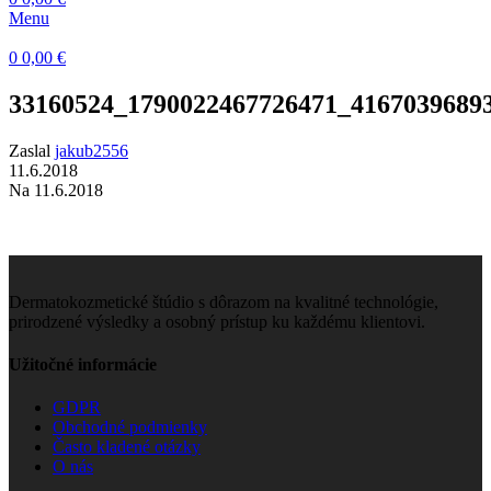
Menu
0
0,00
€
33160524_1790022467726471_4167039689
Zaslal
jakub2556
11.6.2018
Na 11.6.2018
Dermatokozmetické štúdio s dôrazom na kvalitné technológie,
prirodzené výsledky a osobný prístup ku každému klientovi.
Užitočné informácie
GDPR
Obchodné podmienky
Často kladené otázky
O nás