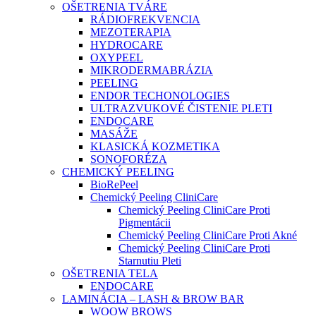
OŠETRENIA TVÁRE
RÁDIOFREKVENCIA
MEZOTERAPIA
HYDROCARE
OXYPEEL
MIKRODERMABRÁZIA
PEELING
ENDOR TECHONOLOGIES
ULTRAZVUKOVÉ ČISTENIE PLETI
ENDOCARE
MASÁŽE
KLASICKÁ KOZMETIKA
SONOFORÉZA
CHEMICKÝ PEELING
BioRePeel
Chemický Peeling CliniCare
Chemický Peeling CliniCare Proti
Pigmentácii
Chemický Peeling CliniCare Proti Akné
Chemický Peeling CliniCare Proti
Starnutiu Pleti
OŠETRENIA TELA
ENDOCARE
LAMINÁCIA – LASH & BROW BAR
WOOW BROWS