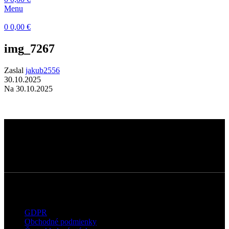
Menu
0
0,00
€
img_7267
Zaslal
jakub2556
30.10.2025
Na 30.10.2025
Dermatokozmetické štúdio s dôrazom na
kvalitné technológie, prirodzené výsledky a
osobný prístup ku každému klientovi.
Užitočné informácie
GDPR
Obchodné podmienky