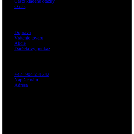
Často kladené otázky
O nás
Eshop
Doprava
Vrátenie tovaru
Akcie
Darčekový poukaz
Kontakt
+421 904 554 242
Napíšte nám
Adresa
5