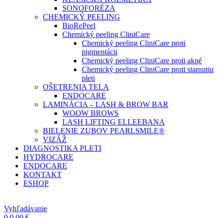
SONOFORÉZA
CHEMICKÝ PEELING
BioRePeel
Chemický peeling CliniCare
Chemický peeling CliniCare proti
pigmentácii
Chemický peeling CliniCare proti akné
Chemický peeling CliniCare proti starnutiu
pleti
OŠETRENIA TELA
ENDOCARE
LAMINÁCIA – LASH & BROW BAR
WOOW BROWS
LASH LIFTING ELLEEBANA
BIELENIE ZUBOV PEARLSMILE®
VIZÁŽ
DIAGNOSTIKA PLETI
HYDROCARE
ENDOCARE
KONTAKT
ESHOP
Vyhľadávanie
0
0,00
€