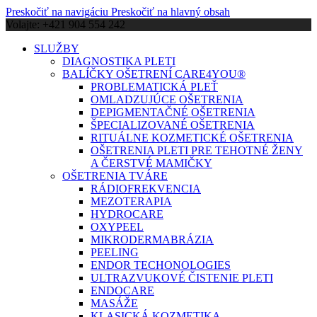
Preskočiť na navigáciu
Preskočiť na hlavný obsah
Volajte: +421 904 554 242
SLUŽBY
DIAGNOSTIKA PLETI
BALÍČKY OŠETRENÍ CARE4YOU®
PROBLEMATICKÁ PLEŤ
OMLADZUJÚCE OŠETRENIA
DEPIGMENTAČNÉ OŠETRENIA
ŠPECIALIZOVANÉ OŠETRENIA
RITUÁLNE KOZMETICKÉ OŠETRENIA
OŠETRENIA PLETI PRE TEHOTNÉ ŽENY
A ČERSTVÉ MAMIČKY
OŠETRENIA TVÁRE
RÁDIOFREKVENCIA
MEZOTERAPIA
HYDROCARE
OXYPEEL
MIKRODERMABRÁZIA
PEELING
ENDOR TECHONOLOGIES
ULTRAZVUKOVÉ ČISTENIE PLETI
ENDOCARE
MASÁŽE
KLASICKÁ KOZMETIKA