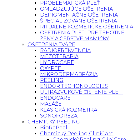
PROBLEMATICKÁ PLEŤ
OMLADZUJÚCE OŠETRENIA
DEPIGMENTAČNÉ OŠETRENIA
ŠPECIALIZOVANÉ OŠETRENIA
RITUÁLNE KOZMETICKÉ OŠETRENIA
OŠETRENIA PLETI PRE TEHOTNÉ
ŽENY A ČERSTVÉ MAMIČKY
OŠETRENIA TVÁRE
RÁDIOFREKVENCIA
MEZOTERAPIA
HYDROCARE
OXYPEEL
MIKRODERMABRÁZIA
PEELING
ENDOR TECHONOLOGIES
ULTRAZVUKOVÉ ČISTENIE PLETI
ENDOCARE
MASÁŽE
KLASICKÁ KOZMETIKA
SONOFORÉZA
CHEMICKÝ PEELING
BioRePeel
Chemický Peeling CliniCare
Chemický Peeling CliniCare