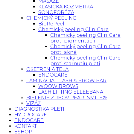
MASÁŽE
KLASICKÁ KOZMETIKA
SONOFORÉZA
CHEMICKÝ PEELING
BioRePeel
Chemický peeling CliniCare
Chemický peeling CliniCare
proti pigmentácii
Chemický peeling CliniCare
proti akné
Chemický peeling CliniCare
proti starnutiu pleti
OŠETRENIA TELA
ENDOCARE
LAMINÁCIA – LASH & BROW BAR
WOOW BROWS
LASH LIFTING ELLEEBANA
BIELENIE ZUBOV PEARLSMILE®
VIZÁŽ
DIAGNOSTIKA PLETI
HYDROCARE
ENDOCARE
KONTAKT
ESHOP