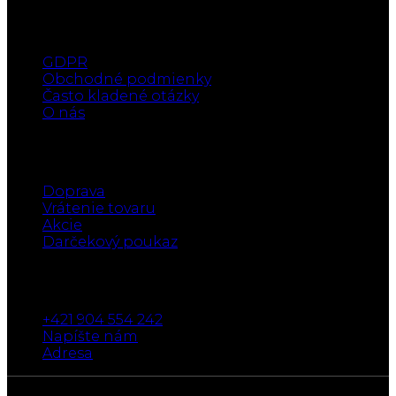
Užitočné informácie
GDPR
Obchodné podmienky
Často kladené otázky
O nás
Eshop
Doprava
Vrátenie tovaru
Akcie
Darčekový poukaz
Kontakt
+421 904 554 242
Napíšte nám
Adresa