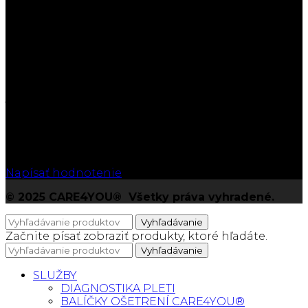
5
/5
Na základe Google zákazníckych hodnotení
Napísať hodnotenie
© 2025 CARE4YOU® Všetky práva vyhradené.
Vyhľadávanie
Začnite písať zobraziť produkty, ktoré hľadáte.
Vyhľadávanie
SLUŽBY
DIAGNOSTIKA PLETI
BALÍČKY OŠETRENÍ CARE4YOU®