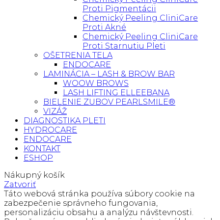
Proti Pigmentácii
Chemický Peeling CliniCare
Proti Akné
Chemický Peeling CliniCare
Proti Starnutiu Pleti
OŠETRENIA TELA
ENDOCARE
LAMINÁCIA – LASH & BROW BAR
WOOW BROWS
LASH LIFTING ELLEEBANA
BIELENIE ZUBOV PEARLSMILE®
VIZÁŽ
DIAGNOSTIKA PLETI
HYDROCARE
ENDOCARE
KONTAKT
ESHOP
Nákupný košík
Zatvoriť
Táto webová stránka používa súbory cookie na
zabezpečenie správneho fungovania,
personalizáciu obsahu a analýzu návštevnosti.