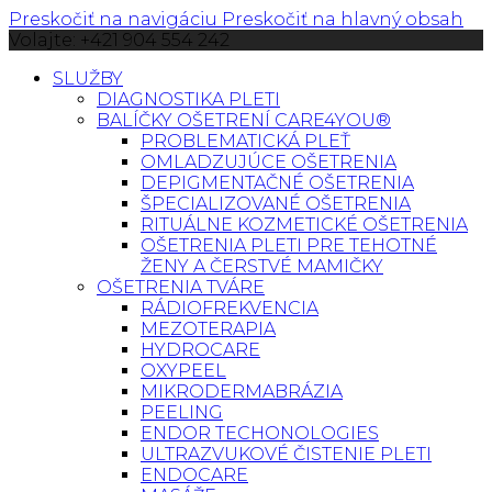
Preskočiť na navigáciu
Preskočiť na hlavný obsah
Volajte: +421 904 554 242
SLUŽBY
DIAGNOSTIKA PLETI
BALÍČKY OŠETRENÍ CARE4YOU®
PROBLEMATICKÁ PLEŤ
OMLADZUJÚCE OŠETRENIA
DEPIGMENTAČNÉ OŠETRENIA
ŠPECIALIZOVANÉ OŠETRENIA
RITUÁLNE KOZMETICKÉ OŠETRENIA
OŠETRENIA PLETI PRE TEHOTNÉ
ŽENY A ČERSTVÉ MAMIČKY
OŠETRENIA TVÁRE
RÁDIOFREKVENCIA
MEZOTERAPIA
HYDROCARE
OXYPEEL
MIKRODERMABRÁZIA
PEELING
ENDOR TECHONOLOGIES
ULTRAZVUKOVÉ ČISTENIE PLETI
ENDOCARE