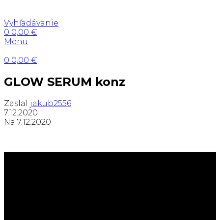
Vyhľadávanie
0
0,00
€
Menu
0
0,00
€
GLOW SERUM konz
Zaslal
jakub2556
7.12.2020
Na 7.12.2020
Dermatokozmetické štúdio s
dôrazom na kvalitné
technológie, prirodzené výsledky
a osobný prístup ku každému
klientovi.