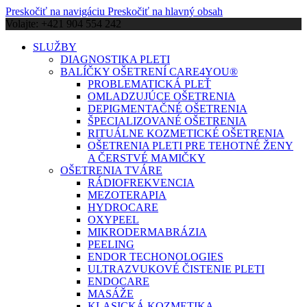
Preskočiť na navigáciu
Preskočiť na hlavný obsah
Volajte: +421 904 554 242
SLUŽBY
DIAGNOSTIKA PLETI
BALÍČKY OŠETRENÍ CARE4YOU®
PROBLEMATICKÁ PLEŤ
OMLADZUJÚCE OŠETRENIA
DEPIGMENTAČNÉ OŠETRENIA
ŠPECIALIZOVANÉ OŠETRENIA
RITUÁLNE KOZMETICKÉ OŠETRENIA
OŠETRENIA PLETI PRE TEHOTNÉ ŽENY
A ČERSTVÉ MAMIČKY
OŠETRENIA TVÁRE
RÁDIOFREKVENCIA
MEZOTERAPIA
HYDROCARE
OXYPEEL
MIKRODERMABRÁZIA
PEELING
ENDOR TECHONOLOGIES
ULTRAZVUKOVÉ ČISTENIE PLETI
ENDOCARE
MASÁŽE
KLASICKÁ KOZMETIKA