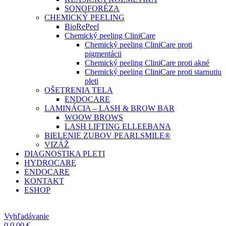
SONOFORÉZA
CHEMICKÝ PEELING
BioRePeel
Chemický peeling CliniCare
Chemický peeling CliniCare proti
pigmentácii
Chemický peeling CliniCare proti akné
Chemický peeling CliniCare proti starnutiu
pleti
OŠETRENIA TELA
ENDOCARE
LAMINÁCIA – LASH & BROW BAR
WOOW BROWS
LASH LIFTING ELLEEBANA
BIELENIE ZUBOV PEARLSMILE®
VIZÁŽ
DIAGNOSTIKA PLETI
HYDROCARE
ENDOCARE
KONTAKT
ESHOP
Vyhľadávanie
0
0,00
€