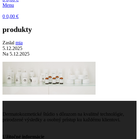
Menu
0
0,00
€
produkty
Zaslal
mia
5.12.2025
Na 5.12.2025
Dermatokozmetické štúdio s dôrazom na kvalitné technológie,
prirodzené výsledky a osobný prístup ku každému klientovi.
Užitočné informácie