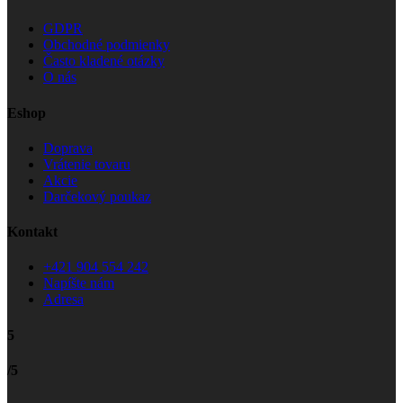
GDPR
Obchodné podmienky
Často kladené otázky
O nás
Eshop
Doprava
Vrátenie tovaru
Akcie
Darčekový poukaz
Kontakt
+421 904 554 242
Napíšte nám
Adresa
5
/5