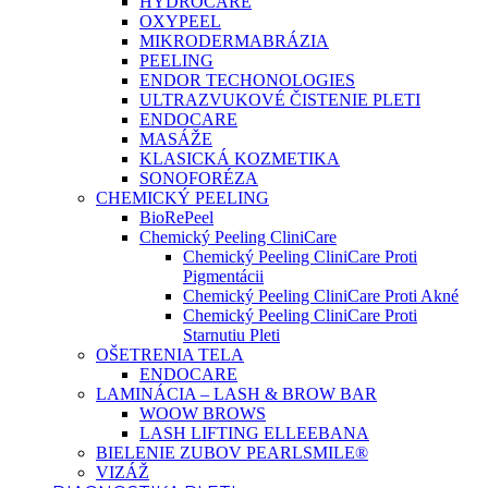
HYDROCARE
OXYPEEL
MIKRODERMABRÁZIA
PEELING
ENDOR TECHONOLOGIES
ULTRAZVUKOVÉ ČISTENIE PLETI
ENDOCARE
MASÁŽE
KLASICKÁ KOZMETIKA
SONOFORÉZA
CHEMICKÝ PEELING
BioRePeel
Chemický Peeling CliniCare
Chemický Peeling CliniCare Proti
Pigmentácii
Chemický Peeling CliniCare Proti Akné
Chemický Peeling CliniCare Proti
Starnutiu Pleti
OŠETRENIA TELA
ENDOCARE
LAMINÁCIA – LASH & BROW BAR
WOOW BROWS
LASH LIFTING ELLEEBANA
BIELENIE ZUBOV PEARLSMILE®
VIZÁŽ