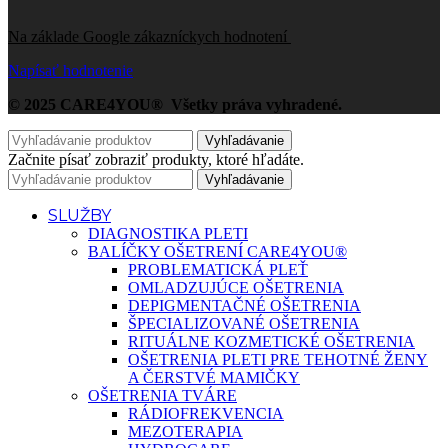
Na základe Google zákazníckych hodnotení
Napísať hodnotenie
© 2025 CARE4YOU® Všetky práva vyhradené.
Vyhľadávanie
Začnite písať zobraziť produkty, ktoré hľadáte.
Vyhľadávanie
SLUŽBY
DIAGNOSTIKA PLETI
BALÍČKY OŠETRENÍ CARE4YOU®
PROBLEMATICKÁ PLEŤ
OMLADZUJÚCE OŠETRENIA
DEPIGMENTAČNÉ OŠETRENIA
ŠPECIALIZOVANÉ OŠETRENIA
RITUÁLNE KOZMETICKÉ OŠETRENIA
OŠETRENIA PLETI PRE TEHOTNÉ ŽENY
A ČERSTVÉ MAMIČKY
OŠETRENIA TVÁRE
RÁDIOFREKVENCIA
MEZOTERAPIA