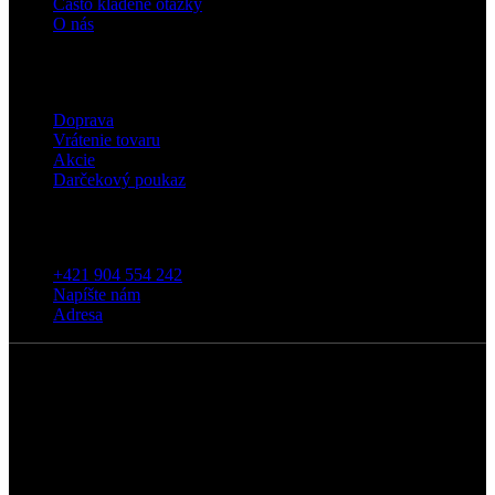
Často kladené otázky
O nás
Eshop
Doprava
Vrátenie tovaru
Akcie
Darčekový poukaz
Kontakt
+421 904 554 242
Napíšte nám
Adresa
5