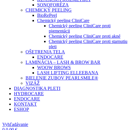
SONOFORÉZA
CHEMICKÝ PEELING
BioRePeel
Chemický peeling CliniCare
Chemický peeling CliniCare proti
pigmentácii
Chemický peeling CliniCare proti akné
Chemický peeling CliniCare proti starnutiu
pleti
OŠETRENIA TELA
ENDOCARE
LAMINÁCIA – LASH & BROW BAR
WOOW BROWS
LASH LIFTING ELLEEBANA
BIELENIE ZUBOV PEARLSMILE®
VIZÁŽ
DIAGNOSTIKA PLETI
HYDROCARE
ENDOCARE
KONTAKT
ESHOP
Vyhľadávanie
0
0,00
€