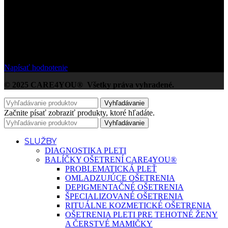
/5
Na základe Google zákazníckych hodnotení
Napísať hodnotenie
© 2025 CARE4YOU® Všetky práva vyhradené.
Vyhľadávanie
Začnite písať zobraziť produkty, ktoré hľadáte.
Vyhľadávanie
SLUŽBY
DIAGNOSTIKA PLETI
BALÍČKY OŠETRENÍ CARE4YOU®
PROBLEMATICKÁ PLEŤ
OMLADZUJÚCE OŠETRENIA
DEPIGMENTAČNÉ OŠETRENIA
ŠPECIALIZOVANÉ OŠETRENIA
RITUÁLNE KOZMETICKÉ OŠETRENIA
OŠETRENIA PLETI PRE TEHOTNÉ ŽENY
A ČERSTVÉ MAMIČKY