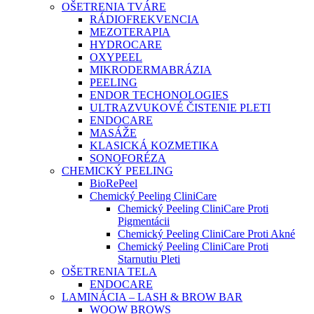
OŠETRENIA TVÁRE
RÁDIOFREKVENCIA
MEZOTERAPIA
HYDROCARE
OXYPEEL
MIKRODERMABRÁZIA
PEELING
ENDOR TECHONOLOGIES
ULTRAZVUKOVÉ ČISTENIE PLETI
ENDOCARE
MASÁŽE
KLASICKÁ KOZMETIKA
SONOFORÉZA
CHEMICKÝ PEELING
BioRePeel
Chemický Peeling CliniCare
Chemický Peeling CliniCare Proti
Pigmentácii
Chemický Peeling CliniCare Proti Akné
Chemický Peeling CliniCare Proti
Starnutiu Pleti
OŠETRENIA TELA
ENDOCARE
LAMINÁCIA – LASH & BROW BAR
WOOW BROWS