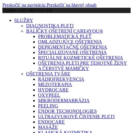
Preskočiť na navigáciu
Preskočiť na hlavný obsah
Volajte: +421 904 554 242
SLUŽBY
DIAGNOSTIKA PLETI
BALÍČKY OŠETRENÍ CARE4YOU®
PROBLEMATICKÁ PLEŤ
OMLADZUJÚCE OŠETRENIA
DEPIGMENTAČNÉ OŠETRENIA
ŠPECIALIZOVANÉ OŠETRENIA
RITUÁLNE KOZMETICKÉ OŠETRENIA
OŠETRENIA PLETI PRE TEHOTNÉ ŽENY
A ČERSTVÉ MAMIČKY
OŠETRENIA TVÁRE
RÁDIOFREKVENCIA
MEZOTERAPIA
HYDROCARE
OXYPEEL
MIKRODERMABRÁZIA
PEELING
ENDOR TECHONOLOGIES
ULTRAZVUKOVÉ ČISTENIE PLETI
ENDOCARE
MASÁŽE
KLASICKÁ KOZMETIKA