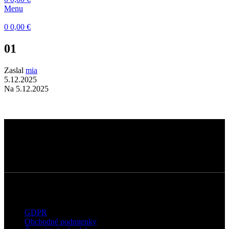
Menu
0
0,00
€
01
Zaslal
mia
5.12.2025
Na 5.12.2025
Dermatokozmetické štúdio s dôrazom na
kvalitné technológie, prirodzené výsledky a
osobný prístup ku každému klientovi.
Užitočné informácie
GDPR
Obchodné podmienky