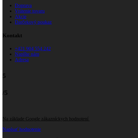
Doprava
Vrátenie tovaru
Akcie
Darčekový poukaz
Kontakt
+421 904 554 242
Napíšte nám
Adresa
5
/5
Na základe Google zákazníckych hodnotení
Napísať hodnotenie