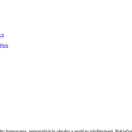
ii
Pleti
 fungovania, personalizáciu obsahu a analýzu návštevnosti. Pokračova