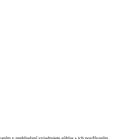
ním v prehliadaní vyjadrujete súhlas s ich používaním.