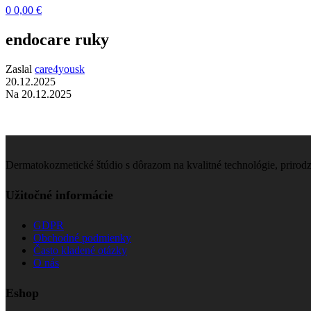
0
0,00
€
endocare ruky
Zaslal
care4yousk
20.12.2025
Na 20.12.2025
Dermatokozmetické štúdio s dôrazom na kvalitné technológie, prirod
Užitočné informácie
GDPR
Obchodné podmienky
Často kladené otázky
O nás
Eshop