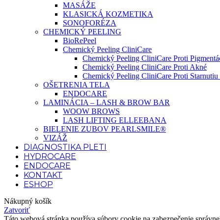
MASÁŽE
KLASICKÁ KOZMETIKA
SONOFORÉZA
CHEMICKÝ PEELING
BioRePeel
Chemický Peeling CliniCare
Chemický Peeling CliniCare Proti Pigmentác
Chemický Peeling CliniCare Proti Akné
Chemický Peeling CliniCare Proti Starnutiu 
OŠETRENIA TELA
ENDOCARE
LAMINÁCIA – LASH & BROW BAR
WOOW BROWS
LASH LIFTING ELLEEBANA
BIELENIE ZUBOV PEARLSMILE®
VIZÁŽ
DIAGNOSTIKA PLETI
HYDROCARE
ENDOCARE
KONTAKT
ESHOP
Nákupný košík
Zatvoriť
Táto webová stránka používa súbory cookie na zabezpečenie správneho