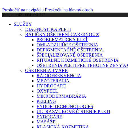
Preskočiť na navigáciu
Preskočiť na hlavný obsah
Volajte: +421 904 554 242
SLUŽBY
DIAGNOSTIKA PLETI
BALÍČKY OŠETRENÍ CARE4YOU®
PROBLEMATICKÁ PLEŤ
OMLADZUJÚCE OŠETRENIA
DEPIGMENTAČNÉ OŠETRENIA
ŠPECIALIZOVANÉ OŠETRENIA
RITUÁLNE KOZMETICKÉ OŠETRENIA
OŠETRENIA PLETI PRE TEHOTNÉ ŽENY 
OŠETRENIA TVÁRE
RÁDIOFREKVENCIA
MEZOTERAPIA
HYDROCARE
OXYPEEL
MIKRODERMABRÁZIA
PEELING
ENDOR TECHONOLOGIES
ULTRAZVUKOVÉ ČISTENIE PLETI
ENDOCARE
MASÁŽE
KLASICKÁ KOZMETIKA