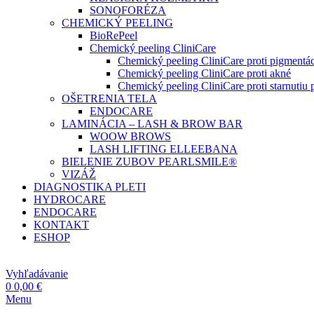
SONOFORÉZA
CHEMICKÝ PEELING
BioRePeel
Chemický peeling CliniCare
Chemický peeling CliniCare proti pigmentác
Chemický peeling CliniCare proti akné
Chemický peeling CliniCare proti starnutiu p
OŠETRENIA TELA
ENDOCARE
LAMINÁCIA – LASH & BROW BAR
WOOW BROWS
LASH LIFTING ELLEEBANA
BIELENIE ZUBOV PEARLSMILE®
VIZÁŽ
DIAGNOSTIKA PLETI
HYDROCARE
ENDOCARE
KONTAKT
ESHOP
Vyhľadávanie
0
0,00
€
Menu