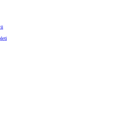
ii
leti