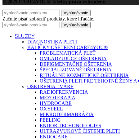
© 2025 CARE4YOU® Všetky práva vyhradené.
Vyhľadávanie
Začnite písať zobraziť produkty, ktoré hľadáte.
Vyhľadávanie
SLUŽBY
DIAGNOSTIKA PLETI
BALÍČKY OŠETRENÍ CARE4YOU®
PROBLEMATICKÁ PLEŤ
OMLADZUJÚCE OŠETRENIA
DEPIGMENTAČNÉ OŠETRENIA
ŠPECIALIZOVANÉ OŠETRENIA
RITUÁLNE KOZMETICKÉ OŠETRENIA
OŠETRENIA PLETI PRE TEHOTNÉ ŽENY 
OŠETRENIA TVÁRE
RÁDIOFREKVENCIA
MEZOTERAPIA
HYDROCARE
OXYPEEL
MIKRODERMABRÁZIA
PEELING
ENDOR TECHONOLOGIES
ULTRAZVUKOVÉ ČISTENIE PLETI
ENDOCARE