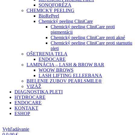
SONOFORÉZA
CHEMICKÝ PEELING
BioRePeel
Chemický peeling CliniCare
Chemický peeling CliniCare proti
pigmentácii
Chemický peeling CliniCare proti akné
Chemický peeling CliniCare proti starnutiu
pleti
OŠETRENIA TELA
ENDOCARE
LAMINÁCIA – LASH & BROW BAR
WOOW BROWS
LASH LIFTING ELLEEBANA
BIELENIE ZUBOV PEARLSMILE®
VIZÁŽ
DIAGNOSTIKA PLETI
HYDROCARE
ENDOCARE
KONTAKT
ESHOP
Vyhľadávanie
0
0,00
€