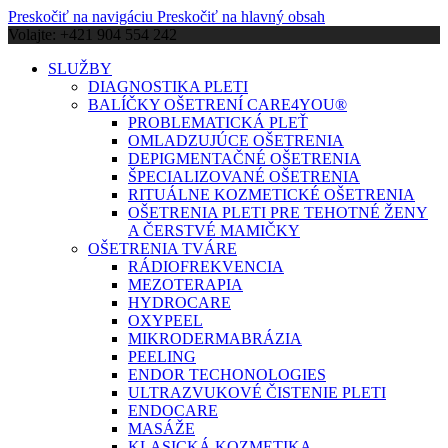
Preskočiť na navigáciu
Preskočiť na hlavný obsah
Volajte: +421 904 554 242
SLUŽBY
DIAGNOSTIKA PLETI
BALÍČKY OŠETRENÍ CARE4YOU®
PROBLEMATICKÁ PLEŤ
OMLADZUJÚCE OŠETRENIA
DEPIGMENTAČNÉ OŠETRENIA
ŠPECIALIZOVANÉ OŠETRENIA
RITUÁLNE KOZMETICKÉ OŠETRENIA
OŠETRENIA PLETI PRE TEHOTNÉ ŽENY
A ČERSTVÉ MAMIČKY
OŠETRENIA TVÁRE
RÁDIOFREKVENCIA
MEZOTERAPIA
HYDROCARE
OXYPEEL
MIKRODERMABRÁZIA
PEELING
ENDOR TECHONOLOGIES
ULTRAZVUKOVÉ ČISTENIE PLETI
ENDOCARE
MASÁŽE
KLASICKÁ KOZMETIKA