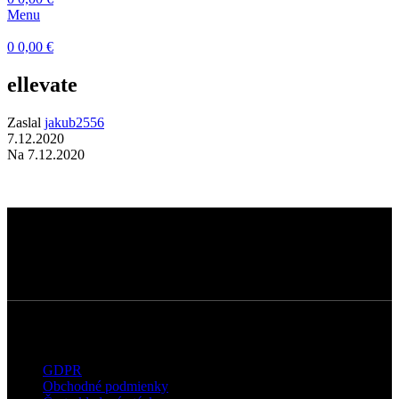
Menu
0
0,00
€
ellevate
Zaslal
jakub2556
7.12.2020
Na 7.12.2020
Dermatokozmetické štúdio s dôrazom na
kvalitné technológie, prirodzené výsledky a
osobný prístup ku každému klientovi.
Užitočné informácie
GDPR
Obchodné podmienky