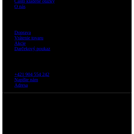
Často kladené otázky
O nás
Eshop
Doprava
Vrátenie tovaru
Akcie
Darčekový poukaz
Kontakt
+421 904 554 242
Napíšte nám
Adresa
5