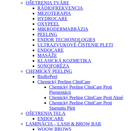
OŠETRENIA TVÁRE
RÁDIOFREKVENCIA
MEZOTERAPIA
HYDROCARE
OXYPEEL
MIKRODERMABRÁZIA
PEELING
ENDOR TECHONOLOGIES
ULTRAZVUKOVÉ ČISTENIE PLETI
ENDOCARE
MASÁŽE
KLASICKÁ KOZMETIKA
SONOFORÉZA
CHEMICKÝ PEELING
BioRePeel
Chemický Peeling CliniCare
Chemický Peeling CliniCare Proti
Pigmentácii
Chemický Peeling CliniCare Proti Akné
Chemický Peeling CliniCare Proti
Starnutiu Pleti
OŠETRENIA TELA
ENDOCARE
LAMINÁCIA – LASH & BROW BAR
WOOW BROWS