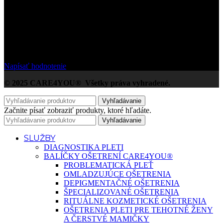
/5
Na základe Google zákazníckych hodnotení
Napísať hodnotenie
© 2025 CARE4YOU® Všetky práva vyhradené.
Vyhľadávanie
Začnite písať zobraziť produkty, ktoré hľadáte.
Vyhľadávanie
SLUŽBY
DIAGNOSTIKA PLETI
BALÍČKY OŠETRENÍ CARE4YOU®
PROBLEMATICKÁ PLEŤ
OMLADZUJÚCE OŠETRENIA
DEPIGMENTAČNÉ OŠETRENIA
ŠPECIALIZOVANÉ OŠETRENIA
RITUÁLNE KOZMETICKÉ OŠETRENIA
OŠETRENIA PLETI PRE TEHOTNÉ ŽENY
A ČERSTVÉ MAMIČKY