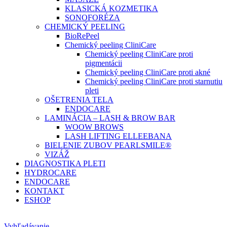
KLASICKÁ KOZMETIKA
SONOFORÉZA
CHEMICKÝ PEELING
BioRePeel
Chemický peeling CliniCare
Chemický peeling CliniCare proti
pigmentácii
Chemický peeling CliniCare proti akné
Chemický peeling CliniCare proti starnutiu
pleti
OŠETRENIA TELA
ENDOCARE
LAMINÁCIA – LASH & BROW BAR
WOOW BROWS
LASH LIFTING ELLEEBANA
BIELENIE ZUBOV PEARLSMILE®
VIZÁŽ
DIAGNOSTIKA PLETI
HYDROCARE
ENDOCARE
KONTAKT
ESHOP
Vyhľadávanie