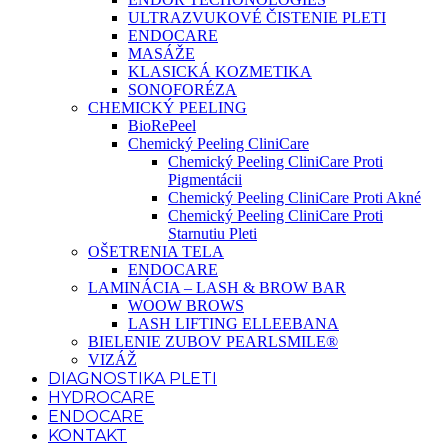
ULTRAZVUKOVÉ ČISTENIE PLETI
ENDOCARE
MASÁŽE
KLASICKÁ KOZMETIKA
SONOFORÉZA
CHEMICKÝ PEELING
BioRePeel
Chemický Peeling CliniCare
Chemický Peeling CliniCare Proti
Pigmentácii
Chemický Peeling CliniCare Proti Akné
Chemický Peeling CliniCare Proti
Starnutiu Pleti
OŠETRENIA TELA
ENDOCARE
LAMINÁCIA – LASH & BROW BAR
WOOW BROWS
LASH LIFTING ELLEEBANA
BIELENIE ZUBOV PEARLSMILE®
VIZÁŽ
DIAGNOSTIKA PLETI
HYDROCARE
ENDOCARE
KONTAKT