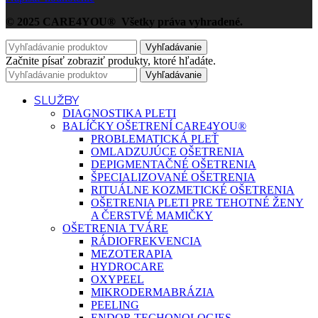
© 2025 CARE4YOU® Všetky práva vyhradené.
Vyhľadávanie
Začnite písať zobraziť produkty, ktoré hľadáte.
Vyhľadávanie
SLUŽBY
DIAGNOSTIKA PLETI
BALÍČKY OŠETRENÍ CARE4YOU®
PROBLEMATICKÁ PLEŤ
OMLADZUJÚCE OŠETRENIA
DEPIGMENTAČNÉ OŠETRENIA
ŠPECIALIZOVANÉ OŠETRENIA
RITUÁLNE KOZMETICKÉ OŠETRENIA
OŠETRENIA PLETI PRE TEHOTNÉ ŽENY
A ČERSTVÉ MAMIČKY
OŠETRENIA TVÁRE
RÁDIOFREKVENCIA
MEZOTERAPIA
HYDROCARE
OXYPEEL
MIKRODERMABRÁZIA
PEELING
ENDOR TECHONOLOGIES