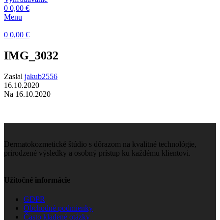
0
0,00
€
Menu
0
0,00
€
IMG_3032
Zaslal
jakub2556
16.10.2020
Na 16.10.2020
Dermatokozmetické štúdio s dôrazom na kvalitné technológie,
prirodzené výsledky a osobný prístup ku každému klientovi.
Užitočné informácie
GDPR
Obchodné podmienky
Často kladené otázky