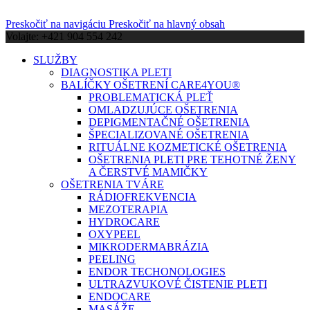
Preskočiť na navigáciu
Preskočiť na hlavný obsah
Volajte: +421 904 554 242
SLUŽBY
DIAGNOSTIKA PLETI
BALÍČKY OŠETRENÍ CARE4YOU®
PROBLEMATICKÁ PLEŤ
OMLADZUJÚCE OŠETRENIA
DEPIGMENTAČNÉ OŠETRENIA
ŠPECIALIZOVANÉ OŠETRENIA
RITUÁLNE KOZMETICKÉ OŠETRENIA
OŠETRENIA PLETI PRE TEHOTNÉ ŽENY
A ČERSTVÉ MAMIČKY
OŠETRENIA TVÁRE
RÁDIOFREKVENCIA
MEZOTERAPIA
HYDROCARE
OXYPEEL
MIKRODERMABRÁZIA
PEELING
ENDOR TECHONOLOGIES
ULTRAZVUKOVÉ ČISTENIE PLETI
ENDOCARE
MASÁŽE