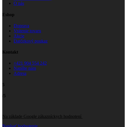
O nás
Eshop
Doprava
Vrátenie tovaru
Akcie
Darčekový poukaz
Kontakt
+421 904 554 242
Napíšte nám
Adresa
5
/5
Na základe Google zákazníckych hodnotení
Napísať hodnotenie