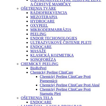
A ČERSTVÉ MAMIČKY
OŠETRENIA TVÁRE
RÁDIOFREKVENCIA
MEZOTERAPIA
HYDROCARE
OXYPEEL
MIKRODERMABRÁZIA
PEELING
ENDOR TECHONOLOGIES
ULTRAZVUKOVÉ ČISTENIE PLETI
ENDOCARE
MASÁŽE
KLASICKÁ KOZMETIKA
SONOFORÉZA
CHEMICKÝ PEELING
BioRePeel
Chemický Peeling CliniCare
Chemický Peeling CliniCare Proti
Pigmentácii
Chemický Peeling CliniCare Proti Akné
Chemický Peeling CliniCare Proti
Starnutiu Pleti
OŠETRENIA TELA
ENDOCARE