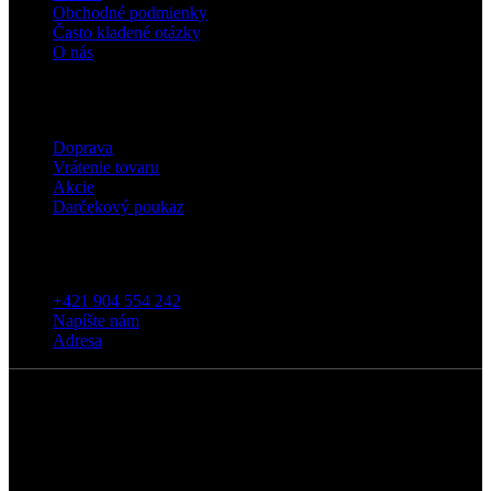
Obchodné podmienky
Často kladené otázky
O nás
Eshop
Doprava
Vrátenie tovaru
Akcie
Darčekový poukaz
Kontakt
+421 904 554 242
Napíšte nám
Adresa
5