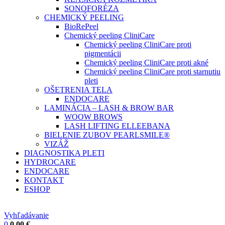
SONOFORÉZA
CHEMICKÝ PEELING
BioRePeel
Chemický peeling CliniCare
Chemický peeling CliniCare proti
pigmentácii
Chemický peeling CliniCare proti akné
Chemický peeling CliniCare proti starnutiu
pleti
OŠETRENIA TELA
ENDOCARE
LAMINÁCIA – LASH & BROW BAR
WOOW BROWS
LASH LIFTING ELLEEBANA
BIELENIE ZUBOV PEARLSMILE®
VIZÁŽ
DIAGNOSTIKA PLETI
HYDROCARE
ENDOCARE
KONTAKT
ESHOP
Vyhľadávanie
0
0,00
€