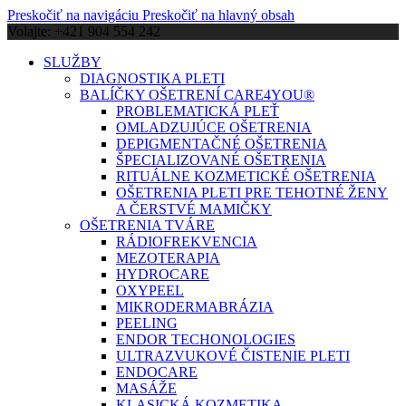
Preskočiť na navigáciu
Preskočiť na hlavný obsah
Volajte: +421 904 554 242
SLUŽBY
DIAGNOSTIKA PLETI
BALÍČKY OŠETRENÍ CARE4YOU®
PROBLEMATICKÁ PLEŤ
OMLADZUJÚCE OŠETRENIA
DEPIGMENTAČNÉ OŠETRENIA
ŠPECIALIZOVANÉ OŠETRENIA
RITUÁLNE KOZMETICKÉ OŠETRENIA
OŠETRENIA PLETI PRE TEHOTNÉ ŽENY
A ČERSTVÉ MAMIČKY
OŠETRENIA TVÁRE
RÁDIOFREKVENCIA
MEZOTERAPIA
HYDROCARE
OXYPEEL
MIKRODERMABRÁZIA
PEELING
ENDOR TECHONOLOGIES
ULTRAZVUKOVÉ ČISTENIE PLETI
ENDOCARE
MASÁŽE
KLASICKÁ KOZMETIKA