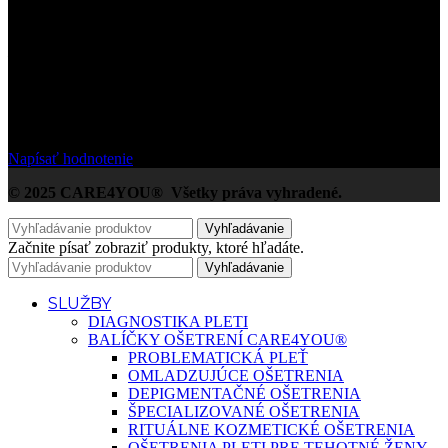
/5
Na základe Google zákazníckych hodnotení
Napísať hodnotenie
© 2025 CARE4YOU® Všetky práva vyhradené.
Vyhľadávanie
Začnite písať zobraziť produkty, ktoré hľadáte.
Vyhľadávanie
SLUŽBY
DIAGNOSTIKA PLETI
BALÍČKY OŠETRENÍ CARE4YOU®
PROBLEMATICKÁ PLEŤ
OMLADZUJÚCE OŠETRENIA
DEPIGMENTAČNÉ OŠETRENIA
ŠPECIALIZOVANÉ OŠETRENIA
RITUÁLNE KOZMETICKÉ OŠETRENIA
OŠETRENIA PLETI PRE TEHOTNÉ ŽENY