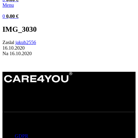
Menu
0
0,00
€
IMG_3030
Zaslal
jakub2556
16.10.2020
Na 16.10.2020
Dermatokozmetické štúdio s dôrazom na
kvalitné technológie, prirodzené výsledky a
osobný prístup ku každému klientovi.
Užitočné informácie
GDPR