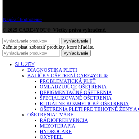
Na základe Google zákazníckych hodnotení
Napísať hodnotenie
© 2025 CARE4YOU® Všetky práva vyhradené.
Vyhľadávanie
Začnite písať zobraziť produkty, ktoré hľadáte.
Vyhľadávanie
SLUŽBY
DIAGNOSTIKA PLETI
BALÍČKY OŠETRENÍ CARE4YOU®
PROBLEMATICKÁ PLEŤ
OMLADZUJÚCE OŠETRENIA
DEPIGMENTAČNÉ OŠETRENIA
ŠPECIALIZOVANÉ OŠETRENIA
RITUÁLNE KOZMETICKÉ OŠETRENIA
OŠETRENIA PLETI PRE TEHOTNÉ ŽENY 
OŠETRENIA TVÁRE
RÁDIOFREKVENCIA
MEZOTERAPIA
HYDROCARE
OXYPEEL