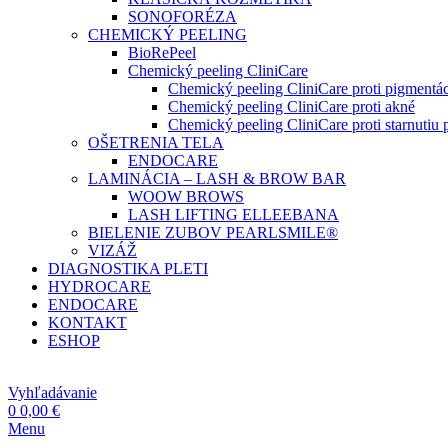
SONOFORÉZA
CHEMICKÝ PEELING
BioRePeel
Chemický peeling CliniCare
Chemický peeling CliniCare proti pigmentác
Chemický peeling CliniCare proti akné
Chemický peeling CliniCare proti starnutiu p
OŠETRENIA TELA
ENDOCARE
LAMINÁCIA – LASH & BROW BAR
WOOW BROWS
LASH LIFTING ELLEEBANA
BIELENIE ZUBOV PEARLSMILE®
VIZÁŽ
DIAGNOSTIKA PLETI
HYDROCARE
ENDOCARE
KONTAKT
ESHOP
Vyhľadávanie
0
0,00
€
Menu