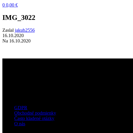
0
0,00
€
IMG_3022
Zaslal
jakub2556
16.10.2020
Na 16.10.2020
Dermatokozmetické štúdio s dôrazom na
kvalitné technológie, prirodzené výsledky a
osobný prístup ku každému klientovi.
Užitočné informácie
GDPR
Obchodné podmienky
Často kladené otázky
O nás