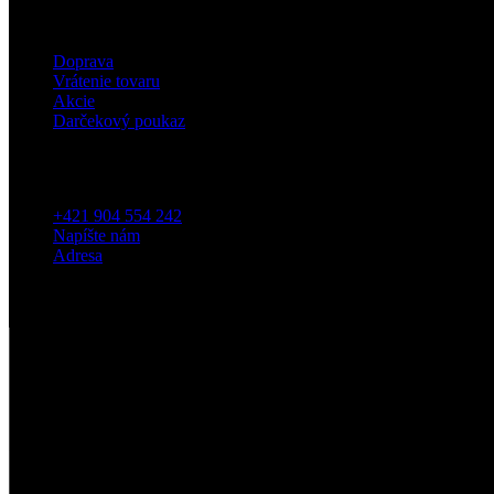
Eshop
Doprava
Vrátenie tovaru
Akcie
Darčekový poukaz
Kontakt
+421 904 554 242
Napíšte nám
Adresa
5
/5