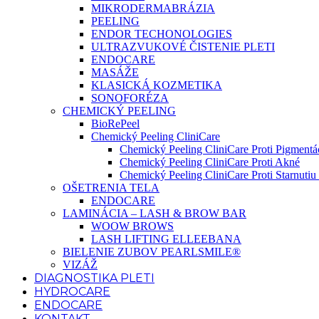
MIKRODERMABRÁZIA
PEELING
ENDOR TECHONOLOGIES
ULTRAZVUKOVÉ ČISTENIE PLETI
ENDOCARE
MASÁŽE
KLASICKÁ KOZMETIKA
SONOFORÉZA
CHEMICKÝ PEELING
BioRePeel
Chemický Peeling CliniCare
Chemický Peeling CliniCare Proti Pigmentác
Chemický Peeling CliniCare Proti Akné
Chemický Peeling CliniCare Proti Starnutiu 
OŠETRENIA TELA
ENDOCARE
LAMINÁCIA – LASH & BROW BAR
WOOW BROWS
LASH LIFTING ELLEEBANA
BIELENIE ZUBOV PEARLSMILE®
VIZÁŽ
DIAGNOSTIKA PLETI
HYDROCARE
ENDOCARE
KONTAKT