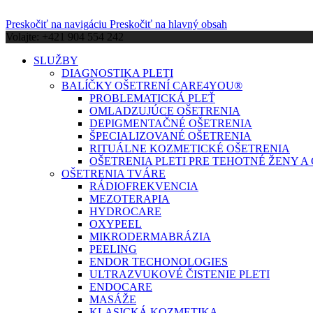
Preskočiť na navigáciu
Preskočiť na hlavný obsah
Volajte: +421 904 554 242
SLUŽBY
DIAGNOSTIKA PLETI
BALÍČKY OŠETRENÍ CARE4YOU®
PROBLEMATICKÁ PLEŤ
OMLADZUJÚCE OŠETRENIA
DEPIGMENTAČNÉ OŠETRENIA
ŠPECIALIZOVANÉ OŠETRENIA
RITUÁLNE KOZMETICKÉ OŠETRENIA
OŠETRENIA PLETI PRE TEHOTNÉ ŽENY 
OŠETRENIA TVÁRE
RÁDIOFREKVENCIA
MEZOTERAPIA
HYDROCARE
OXYPEEL
MIKRODERMABRÁZIA
PEELING
ENDOR TECHONOLOGIES
ULTRAZVUKOVÉ ČISTENIE PLETI
ENDOCARE
MASÁŽE
KLASICKÁ KOZMETIKA