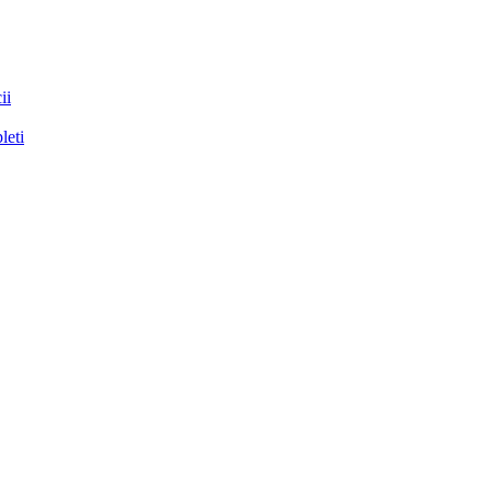
ii
leti