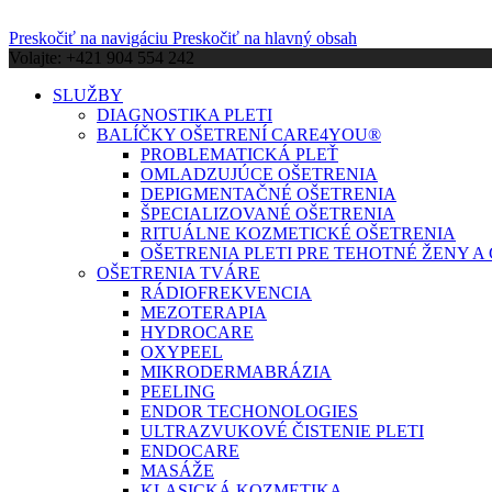
Preskočiť na navigáciu
Preskočiť na hlavný obsah
Volajte: +421 904 554 242
SLUŽBY
DIAGNOSTIKA PLETI
BALÍČKY OŠETRENÍ CARE4YOU®
PROBLEMATICKÁ PLEŤ
OMLADZUJÚCE OŠETRENIA
DEPIGMENTAČNÉ OŠETRENIA
ŠPECIALIZOVANÉ OŠETRENIA
RITUÁLNE KOZMETICKÉ OŠETRENIA
OŠETRENIA PLETI PRE TEHOTNÉ ŽENY 
OŠETRENIA TVÁRE
RÁDIOFREKVENCIA
MEZOTERAPIA
HYDROCARE
OXYPEEL
MIKRODERMABRÁZIA
PEELING
ENDOR TECHONOLOGIES
ULTRAZVUKOVÉ ČISTENIE PLETI
ENDOCARE
MASÁŽE
KLASICKÁ KOZMETIKA