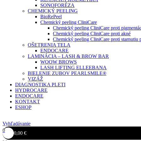
SONOFORÉZA
CHEMICKÝ PEELING
BioRePeel
Chemický peeling CliniCare
Chemický peeling CliniCare proti pigmentác
Chemický peeling CliniCare proti akné
Chemický peeling CliniCare proti starnutiu p
OŠETRENIA TELA
ENDOCARE
LAMINÁCIA – LASH & BROW BAR
WOOW BROWS
LASH LIFTING ELLEEBANA
BIELENIE ZUBOV PEARLSMILE®
VIZÁŽ
DIAGNOSTIKA PLETI
HYDROCARE
ENDOCARE
KONTAKT
ESHOP
Vyhľadávanie
0
0,00
€