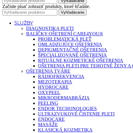
Vyhľadávanie
Začnite písať zobraziť produkty, ktoré hľadáte.
Vyhľadávanie
SLUŽBY
DIAGNOSTIKA PLETI
BALÍČKY OŠETRENÍ CARE4YOU®
PROBLEMATICKÁ PLEŤ
OMLADZUJÚCE OŠETRENIA
DEPIGMENTAČNÉ OŠETRENIA
ŠPECIALIZOVANÉ OŠETRENIA
RITUÁLNE KOZMETICKÉ OŠETRENIA
OŠETRENIA PLETI PRE TEHOTNÉ ŽENY 
OŠETRENIA TVÁRE
RÁDIOFREKVENCIA
MEZOTERAPIA
HYDROCARE
OXYPEEL
MIKRODERMABRÁZIA
PEELING
ENDOR TECHONOLOGIES
ULTRAZVUKOVÉ ČISTENIE PLETI
ENDOCARE
MASÁŽE
KLASICKÁ KOZMETIKA