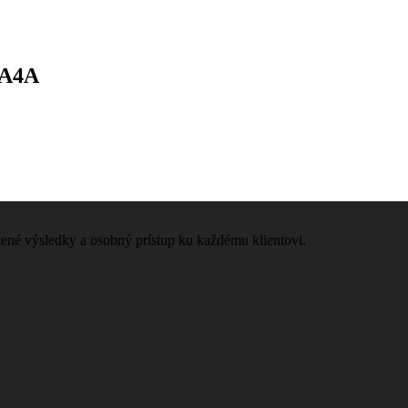
AA4A
zené výsledky a osobný prístup ku každému klientovi.