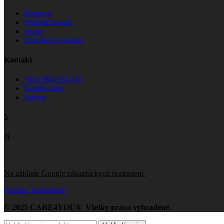
Doprava
Vrátenie tovaru
Akcie
Darčekový poukaz
Kontakt
+421 904 554 242
Napíšte nám
Adresa
5
/5
Na základe Google zákazníckych hodnotení
Napísať hodnotenie
© 2025 CARE4YOU® Všetky práva vyhradené.