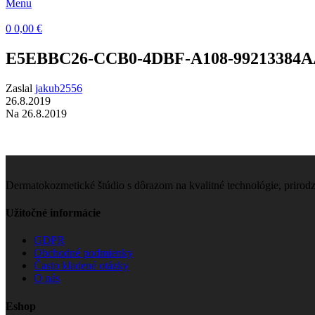
Menu
0
0,00
€
E5EBBC26-CCB0-4DBF-A108-99213384
Zaslal
jakub2556
26.8.2019
Na 26.8.2019
Dermatokozmetické štúdio s dôrazom na kvalitné technológie, prirod
Užitočné informácie
GDPR
Obchodné podmienky
Často kladené otázky
O nás
Eshop