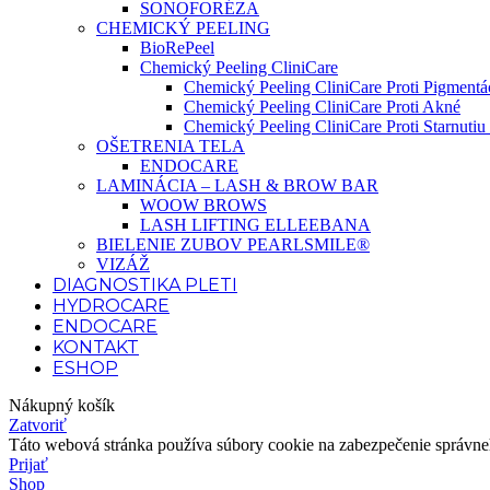
SONOFORÉZA
CHEMICKÝ PEELING
BioRePeel
Chemický Peeling CliniCare
Chemický Peeling CliniCare Proti Pigmentác
Chemický Peeling CliniCare Proti Akné
Chemický Peeling CliniCare Proti Starnutiu 
OŠETRENIA TELA
ENDOCARE
LAMINÁCIA – LASH & BROW BAR
WOOW BROWS
LASH LIFTING ELLEEBANA
BIELENIE ZUBOV PEARLSMILE®
VIZÁŽ
DIAGNOSTIKA PLETI
HYDROCARE
ENDOCARE
KONTAKT
ESHOP
Nákupný košík
Zatvoriť
Táto webová stránka používa súbory cookie na zabezpečenie správneho
Prijať
Shop