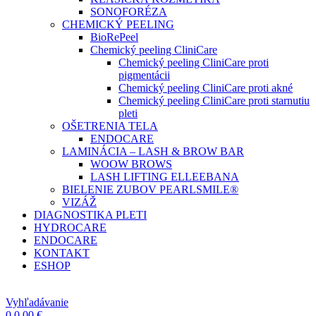
SONOFORÉZA
CHEMICKÝ PEELING
BioRePeel
Chemický peeling CliniCare
Chemický peeling CliniCare proti
pigmentácii
Chemický peeling CliniCare proti akné
Chemický peeling CliniCare proti starnutiu
pleti
OŠETRENIA TELA
ENDOCARE
LAMINÁCIA – LASH & BROW BAR
WOOW BROWS
LASH LIFTING ELLEEBANA
BIELENIE ZUBOV PEARLSMILE®
VIZÁŽ
DIAGNOSTIKA PLETI
HYDROCARE
ENDOCARE
KONTAKT
ESHOP
Vyhľadávanie
0
0,00
€