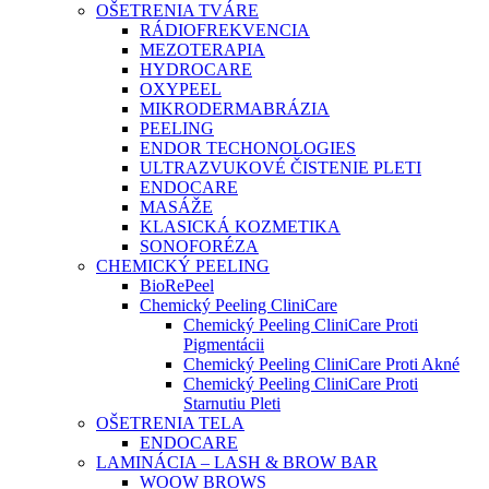
OŠETRENIA TVÁRE
RÁDIOFREKVENCIA
MEZOTERAPIA
HYDROCARE
OXYPEEL
MIKRODERMABRÁZIA
PEELING
ENDOR TECHONOLOGIES
ULTRAZVUKOVÉ ČISTENIE PLETI
ENDOCARE
MASÁŽE
KLASICKÁ KOZMETIKA
SONOFORÉZA
CHEMICKÝ PEELING
BioRePeel
Chemický Peeling CliniCare
Chemický Peeling CliniCare Proti
Pigmentácii
Chemický Peeling CliniCare Proti Akné
Chemický Peeling CliniCare Proti
Starnutiu Pleti
OŠETRENIA TELA
ENDOCARE
LAMINÁCIA – LASH & BROW BAR
WOOW BROWS