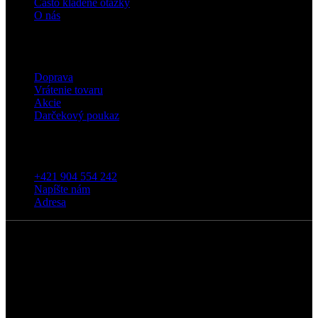
Často kladené otázky
O nás
Eshop
Doprava
Vrátenie tovaru
Akcie
Darčekový poukaz
Kontakt
+421 904 554 242
Napíšte nám
Adresa
5