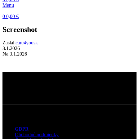
Menu
0
0,00
€
Screenshot
Zaslal
care4yousk
3.1.2026
Na 3.1.2026
Dermatokozmetické štúdio s dôrazom na
kvalitné technológie, prirodzené výsledky a
osobný prístup ku každému klientovi.
Užitočné informácie
GDPR
Obchodné podmienky