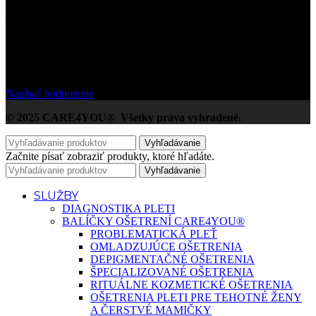
/5
Na základe Google zákazníckych hodnotení
Napísať hodnotenie
© 2025 CARE4YOU® Všetky práva vyhradené.
Vyhľadávanie
Začnite písať zobraziť produkty, ktoré hľadáte.
Vyhľadávanie
SLUŽBY
DIAGNOSTIKA PLETI
BALÍČKY OŠETRENÍ CARE4YOU®
PROBLEMATICKÁ PLEŤ
OMLADZUJÚCE OŠETRENIA
DEPIGMENTAČNÉ OŠETRENIA
ŠPECIALIZOVANÉ OŠETRENIA
RITUÁLNE KOZMETICKÉ OŠETRENIA
OŠETRENIA PLETI PRE TEHOTNÉ ŽENY
A ČERSTVÉ MAMIČKY