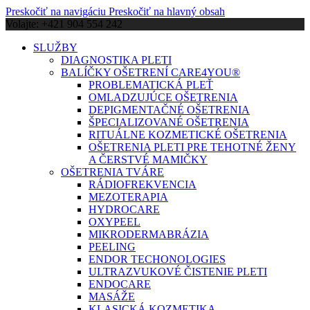
Preskočiť na navigáciu
Preskočiť na hlavný obsah
Volajte: +421 904 554 242
SLUŽBY
DIAGNOSTIKA PLETI
BALÍČKY OŠETRENÍ CARE4YOU®
PROBLEMATICKÁ PLEŤ
OMLADZUJÚCE OŠETRENIA
DEPIGMENTAČNÉ OŠETRENIA
ŠPECIALIZOVANÉ OŠETRENIA
RITUÁLNE KOZMETICKÉ OŠETRENIA
OŠETRENIA PLETI PRE TEHOTNÉ ŽENY
A ČERSTVÉ MAMIČKY
OŠETRENIA TVÁRE
RÁDIOFREKVENCIA
MEZOTERAPIA
HYDROCARE
OXYPEEL
MIKRODERMABRÁZIA
PEELING
ENDOR TECHONOLOGIES
ULTRAZVUKOVÉ ČISTENIE PLETI
ENDOCARE
MASÁŽE
KLASICKÁ KOZMETIKA