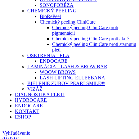
SONOFORÉZA
CHEMICKÝ PEELING
BioRePeel
Chemický peeling CliniCare
Chemický peeling CliniCare proti
pigmentácii
Chemický peeling CliniCare proti akné
Chemický peeling CliniCare proti starnutiu
pleti
OŠETRENIA TELA
ENDOCARE
LAMINÁCIA – LASH & BROW BAR
WOOW BROWS
LASH LIFTING ELLEEBANA
BIELENIE ZUBOV PEARLSMILE®
VIZÁŽ
DIAGNOSTIKA PLETI
HYDROCARE
ENDOCARE
KONTAKT
ESHOP
Vyhľadávanie
0
0,00
€