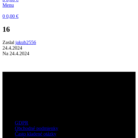
Menu
0
0,00
€
16
Zaslal
jakub2556
24.4.2024
Na 24.4.2024
Dermatokozmetické štúdio s dôrazom na
kvalitné technológie, prirodzené výsledky a
osobný prístup ku každému klientovi.
Užitočné informácie
GDPR
Obchodné podmienky
Často kladené otázky