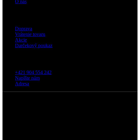
O nás
Eshop
Doprava
Vrátenie tovaru
Akcie
Darčekový poukaz
Kontakt
+421 904 554 242
Napíšte nám
Adresa
5