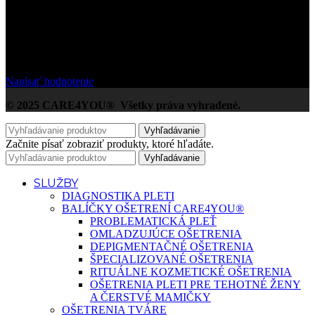
/5
Na základe Google zákazníckych hodnotení
Napísať hodnotenie
© 2025 CARE4YOU® Všetky práva vyhradené.
Vyhľadávanie
Začnite písať zobraziť produkty, ktoré hľadáte.
Vyhľadávanie
SLUŽBY
DIAGNOSTIKA PLETI
BALÍČKY OŠETRENÍ CARE4YOU®
PROBLEMATICKÁ PLEŤ
OMLADZUJÚCE OŠETRENIA
DEPIGMENTAČNÉ OŠETRENIA
ŠPECIALIZOVANÉ OŠETRENIA
RITUÁLNE KOZMETICKÉ OŠETRENIA
OŠETRENIA PLETI PRE TEHOTNÉ ŽENY
A ČERSTVÉ MAMIČKY
OŠETRENIA TVÁRE