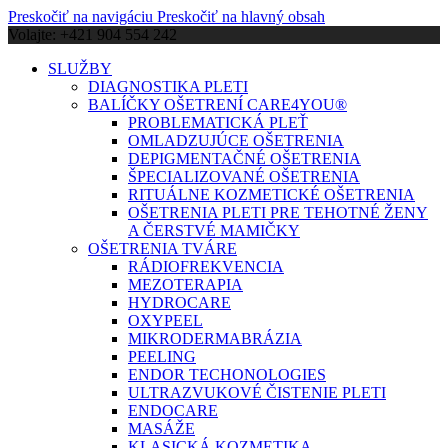
Preskočiť na navigáciu
Preskočiť na hlavný obsah
Volajte: +421 904 554 242
SLUŽBY
DIAGNOSTIKA PLETI
BALÍČKY OŠETRENÍ CARE4YOU®
PROBLEMATICKÁ PLEŤ
OMLADZUJÚCE OŠETRENIA
DEPIGMENTAČNÉ OŠETRENIA
ŠPECIALIZOVANÉ OŠETRENIA
RITUÁLNE KOZMETICKÉ OŠETRENIA
OŠETRENIA PLETI PRE TEHOTNÉ ŽENY
A ČERSTVÉ MAMIČKY
OŠETRENIA TVÁRE
RÁDIOFREKVENCIA
MEZOTERAPIA
HYDROCARE
OXYPEEL
MIKRODERMABRÁZIA
PEELING
ENDOR TECHONOLOGIES
ULTRAZVUKOVÉ ČISTENIE PLETI
ENDOCARE
MASÁŽE
KLASICKÁ KOZMETIKA