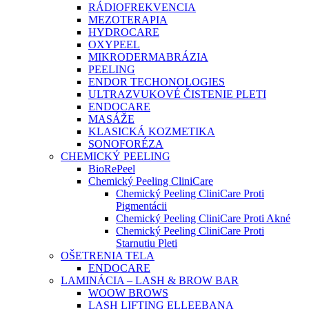
RÁDIOFREKVENCIA
MEZOTERAPIA
HYDROCARE
OXYPEEL
MIKRODERMABRÁZIA
PEELING
ENDOR TECHONOLOGIES
ULTRAZVUKOVÉ ČISTENIE PLETI
ENDOCARE
MASÁŽE
KLASICKÁ KOZMETIKA
SONOFORÉZA
CHEMICKÝ PEELING
BioRePeel
Chemický Peeling CliniCare
Chemický Peeling CliniCare Proti
Pigmentácii
Chemický Peeling CliniCare Proti Akné
Chemický Peeling CliniCare Proti
Starnutiu Pleti
OŠETRENIA TELA
ENDOCARE
LAMINÁCIA – LASH & BROW BAR
WOOW BROWS
LASH LIFTING ELLEEBANA