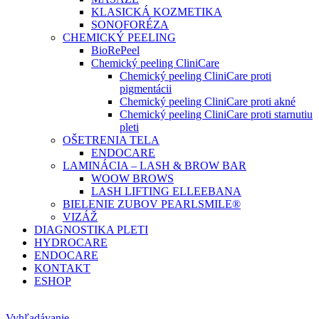
KLASICKÁ KOZMETIKA
SONOFORÉZA
CHEMICKÝ PEELING
BioRePeel
Chemický peeling CliniCare
Chemický peeling CliniCare proti
pigmentácii
Chemický peeling CliniCare proti akné
Chemický peeling CliniCare proti starnutiu
pleti
OŠETRENIA TELA
ENDOCARE
LAMINÁCIA – LASH & BROW BAR
WOOW BROWS
LASH LIFTING ELLEEBANA
BIELENIE ZUBOV PEARLSMILE®
VIZÁŽ
DIAGNOSTIKA PLETI
HYDROCARE
ENDOCARE
KONTAKT
ESHOP
Vyhľadávanie