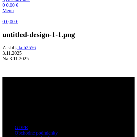
0
0,00
€
Menu
0
0,00
€
untitled-design-1-1.png
Zaslal
jakub2556
3.11.2025
Na 3.11.2025
Dermatokozmetické štúdio s dôrazom na
kvalitné technológie, prirodzené výsledky a
osobný prístup ku každému klientovi.
Užitočné informácie
GDPR
Obchodné podmienky