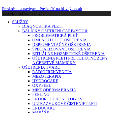
Preskočiť na navigáciu
Preskočiť na hlavný obsah
Volajte: +421 904 554 242
SLUŽBY
DIAGNOSTIKA PLETI
BALÍČKY OŠETRENÍ CARE4YOU®
PROBLEMATICKÁ PLEŤ
OMLADZUJÚCE OŠETRENIA
DEPIGMENTAČNÉ OŠETRENIA
ŠPECIALIZOVANÉ OŠETRENIA
RITUÁLNE KOZMETICKÉ OŠETRENIA
OŠETRENIA PLETI PRE TEHOTNÉ ŽENY
A ČERSTVÉ MAMIČKY
OŠETRENIA TVÁRE
RÁDIOFREKVENCIA
MEZOTERAPIA
HYDROCARE
OXYPEEL
MIKRODERMABRÁZIA
PEELING
ENDOR TECHONOLOGIES
ULTRAZVUKOVÉ ČISTENIE PLETI
ENDOCARE
MASÁŽE