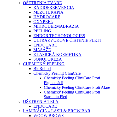
OŠETRENIA TVÁRE
RÁDIOFREKVENCIA
MEZOTERAPIA
HYDROCARE
OXYPEEL
MIKRODERMABRÁZIA
PEELING
ENDOR TECHONOLOGIES
ULTRAZVUKOVÉ ČISTENIE PLETI
ENDOCARE
MASÁŽE
KLASICKÁ KOZMETIKA
SONOFORÉZA
CHEMICKÝ PEELING
BioRePeel
Chemický Peeling CliniCare
Chemický Peeling CliniCare Proti
Pigmentácii
Chemický Peeling CliniCare Proti Akné
Chemický Peeling CliniCare Proti
Starnutiu Pleti
OŠETRENIA TELA
ENDOCARE
LAMINÁCIA – LASH & BROW BAR
WOOW BROWS