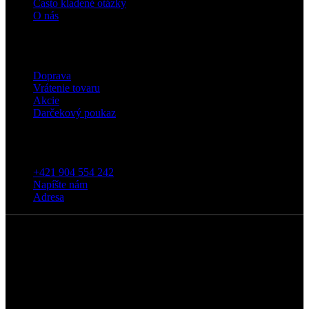
Často kladené otázky
O nás
Eshop
Doprava
Vrátenie tovaru
Akcie
Darčekový poukaz
Kontakt
+421 904 554 242
Napíšte nám
Adresa
5