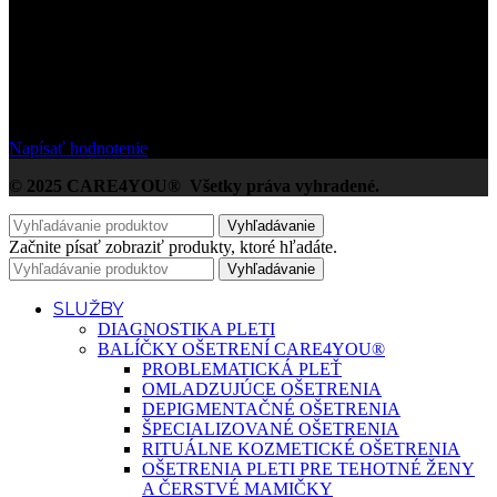
/5
Na základe Google zákazníckych hodnotení
Napísať hodnotenie
© 2025 CARE4YOU® Všetky práva vyhradené.
Vyhľadávanie
Začnite písať zobraziť produkty, ktoré hľadáte.
Vyhľadávanie
SLUŽBY
DIAGNOSTIKA PLETI
BALÍČKY OŠETRENÍ CARE4YOU®
PROBLEMATICKÁ PLEŤ
OMLADZUJÚCE OŠETRENIA
DEPIGMENTAČNÉ OŠETRENIA
ŠPECIALIZOVANÉ OŠETRENIA
RITUÁLNE KOZMETICKÉ OŠETRENIA
OŠETRENIA PLETI PRE TEHOTNÉ ŽENY
A ČERSTVÉ MAMIČKY