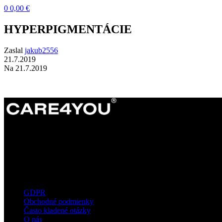
0
0,00
€
HYPERPIGMENTÁCIE
Zaslal
jakub2556
21.7.2019
Na 21.7.2019
Dermatokozmetické štúdio s dôrazom na
kvalitné technológie, prirodzené výsledky a
osobný prístup ku každému klientovi.
Užitočné informácie
GDPR
Obchodné podmienky
Často kladené otázky
O nás