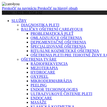
Preskočiť na navigáciu
Preskočiť na hlavný obsah
Volajte: +421 904 554 242
SLUŽBY
DIAGNOSTIKA PLETI
BALÍČKY OŠETRENÍ CARE4YOU®
PROBLEMATICKÁ PLEŤ
OMLADZUJÚCE OŠETRENIA
DEPIGMENTAČNÉ OŠETRENIA
ŠPECIALIZOVANÉ OŠETRENIA
RITUÁLNE KOZMETICKÉ OŠETRENIA
OŠETRENIA PLETI PRE TEHOTNÉ ŽENY 
OŠETRENIA TVÁRE
RÁDIOFREKVENCIA
MEZOTERAPIA
HYDROCARE
OXYPEEL
MIKRODERMABRÁZIA
PEELING
ENDOR TECHONOLOGIES
ULTRAZVUKOVÉ ČISTENIE PLETI
ENDOCARE
MASÁŽE
KLASICKÁ KOZMETIKA