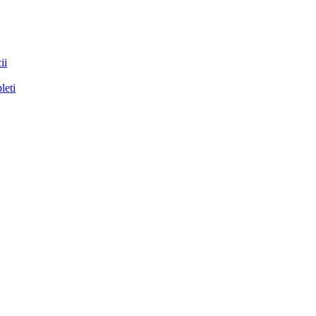
ii
leti