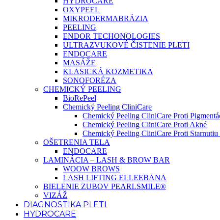
HYDROCARE
OXYPEEL
MIKRODERMABRÁZIA
PEELING
ENDOR TECHONOLOGIES
ULTRAZVUKOVÉ ČISTENIE PLETI
ENDOCARE
MASÁŽE
KLASICKÁ KOZMETIKA
SONOFORÉZA
CHEMICKÝ PEELING
BioRePeel
Chemický Peeling CliniCare
Chemický Peeling CliniCare Proti Pigmentác
Chemický Peeling CliniCare Proti Akné
Chemický Peeling CliniCare Proti Starnutiu 
OŠETRENIA TELA
ENDOCARE
LAMINÁCIA – LASH & BROW BAR
WOOW BROWS
LASH LIFTING ELLEEBANA
BIELENIE ZUBOV PEARLSMILE®
VIZÁŽ
DIAGNOSTIKA PLETI
HYDROCARE