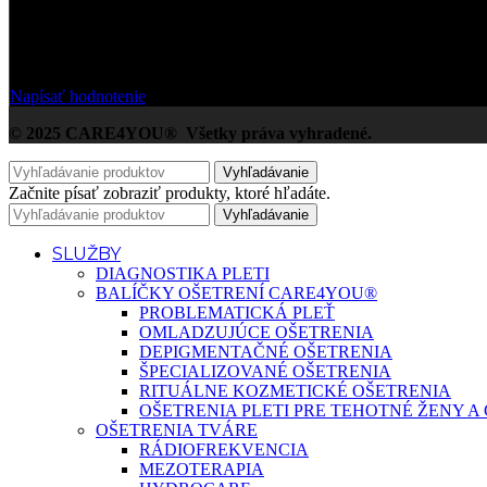
Na základe Google zákazníckych hodnotení
Napísať hodnotenie
© 2025 CARE4YOU® Všetky práva vyhradené.
Vyhľadávanie
Začnite písať zobraziť produkty, ktoré hľadáte.
Vyhľadávanie
SLUŽBY
DIAGNOSTIKA PLETI
BALÍČKY OŠETRENÍ CARE4YOU®
PROBLEMATICKÁ PLEŤ
OMLADZUJÚCE OŠETRENIA
DEPIGMENTAČNÉ OŠETRENIA
ŠPECIALIZOVANÉ OŠETRENIA
RITUÁLNE KOZMETICKÉ OŠETRENIA
OŠETRENIA PLETI PRE TEHOTNÉ ŽENY 
OŠETRENIA TVÁRE
RÁDIOFREKVENCIA
MEZOTERAPIA