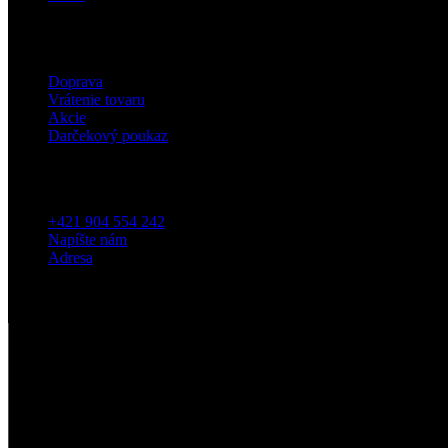
Eshop
Doprava
Vrátenie tovaru
Akcie
Darčekový poukaz
Kontakt
+421 904 554 242
Napíšte nám
Adresa
5
/5