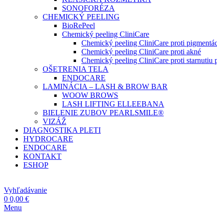
SONOFORÉZA
CHEMICKÝ PEELING
BioRePeel
Chemický peeling CliniCare
Chemický peeling CliniCare proti pigmentác
Chemický peeling CliniCare proti akné
Chemický peeling CliniCare proti starnutiu p
OŠETRENIA TELA
ENDOCARE
LAMINÁCIA – LASH & BROW BAR
WOOW BROWS
LASH LIFTING ELLEEBANA
BIELENIE ZUBOV PEARLSMILE®
VIZÁŽ
DIAGNOSTIKA PLETI
HYDROCARE
ENDOCARE
KONTAKT
ESHOP
Vyhľadávanie
0
0,00
€
Menu