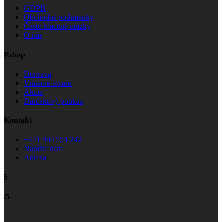
GDPR
Obchodné podmienky
Často kladené otázky
O nás
Eshop
Doprava
Vrátenie tovaru
Akcie
Darčekový poukaz
Kontakt
+421 904 554 242
Napíšte nám
Adresa
5
/5