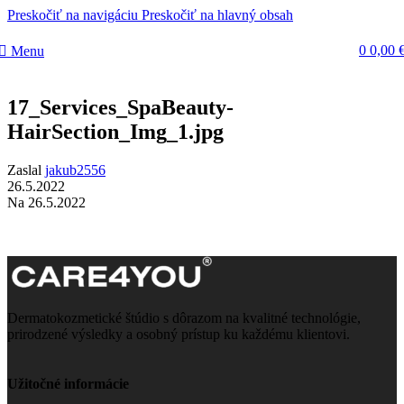
Preskočiť na navigáciu
Preskočiť na hlavný obsah
0
0,00
Menu
17_Services_SpaBeauty-
HairSection_Img_1.jpg
Zaslal
jakub2556
26.5.2022
Na 26.5.2022
Dermatokozmetické štúdio s dôrazom na kvalitné technológie,
prirodzené výsledky a osobný prístup ku každému klientovi.
Užitočné informácie