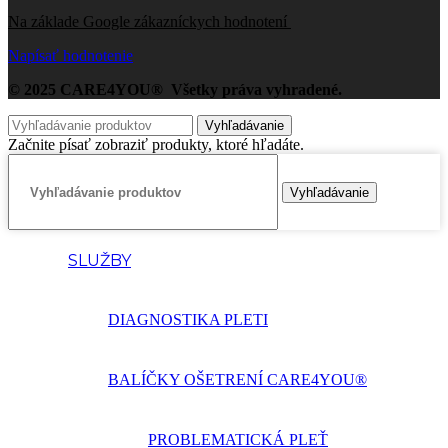
Na základe Google zákazníckych hodnotení
Napísať hodnotenie
© 2025 CARE4YOU® Všetky práva vyhradené.
Vyhľadávanie
Začnite písať zobraziť produkty, ktoré hľadáte.
Vyhľadávanie
SLUŽBY
DIAGNOSTIKA PLETI
BALÍČKY OŠETRENÍ CARE4YOU®
PROBLEMATICKÁ PLEŤ