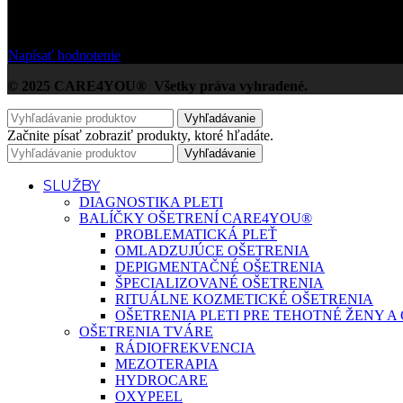
Na základe Google zákazníckych hodnotení
Napísať hodnotenie
© 2025 CARE4YOU® Všetky práva vyhradené.
Vyhľadávanie
Začnite písať zobraziť produkty, ktoré hľadáte.
Vyhľadávanie
SLUŽBY
DIAGNOSTIKA PLETI
BALÍČKY OŠETRENÍ CARE4YOU®
PROBLEMATICKÁ PLEŤ
OMLADZUJÚCE OŠETRENIA
DEPIGMENTAČNÉ OŠETRENIA
ŠPECIALIZOVANÉ OŠETRENIA
RITUÁLNE KOZMETICKÉ OŠETRENIA
OŠETRENIA PLETI PRE TEHOTNÉ ŽENY 
OŠETRENIA TVÁRE
RÁDIOFREKVENCIA
MEZOTERAPIA
HYDROCARE
OXYPEEL