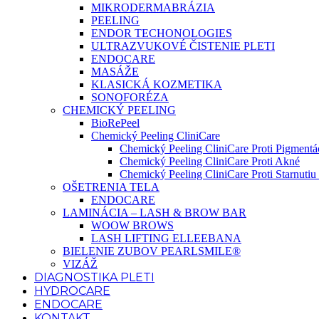
MIKRODERMABRÁZIA
PEELING
ENDOR TECHONOLOGIES
ULTRAZVUKOVÉ ČISTENIE PLETI
ENDOCARE
MASÁŽE
KLASICKÁ KOZMETIKA
SONOFORÉZA
CHEMICKÝ PEELING
BioRePeel
Chemický Peeling CliniCare
Chemický Peeling CliniCare Proti Pigmentác
Chemický Peeling CliniCare Proti Akné
Chemický Peeling CliniCare Proti Starnutiu 
OŠETRENIA TELA
ENDOCARE
LAMINÁCIA – LASH & BROW BAR
WOOW BROWS
LASH LIFTING ELLEEBANA
BIELENIE ZUBOV PEARLSMILE®
VIZÁŽ
DIAGNOSTIKA PLETI
HYDROCARE
ENDOCARE
KONTAKT