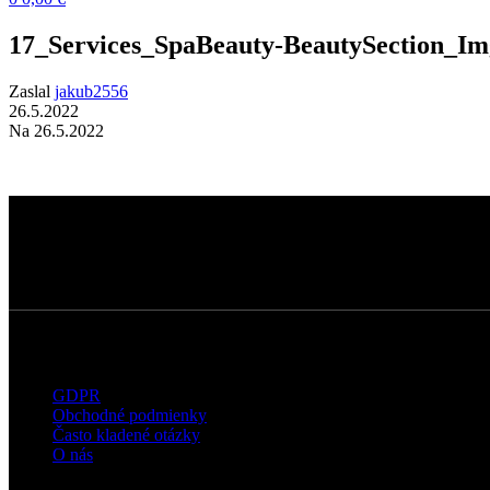
17_Services_SpaBeauty-BeautySection_Im
Zaslal
jakub2556
26.5.2022
Na 26.5.2022
Dermatokozmetické štúdio s dôrazom na
kvalitné technológie, prirodzené výsledky a
osobný prístup ku každému klientovi.
Užitočné informácie
GDPR
Obchodné podmienky
Často kladené otázky
O nás