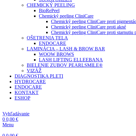
CHEMICKÝ PEELING
BioRePeel
Chemický peeling CliniCare
Chemický peeling CliniCare proti pigmentác
Chemický peeling CliniCare proti akné
Chemický peeling CliniCare proti starnutiu p
OŠETRENIA TELA
ENDOCARE
LAMINÁCIA – LASH & BROW BAR
WOOW BROWS
LASH LIFTING ELLEEBANA
BIELENIE ZUBOV PEARLSMILE®
VIZÁŽ
DIAGNOSTIKA PLETI
HYDROCARE
ENDOCARE
KONTAKT
ESHOP
Vyhľadávanie
0
0,00
€
Menu
0
0,00
€