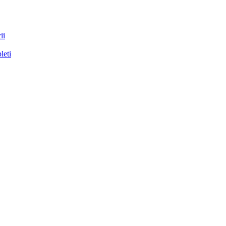
ii
leti