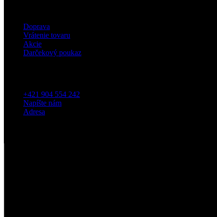
Eshop
Doprava
Vrátenie tovaru
Akcie
Darčekový poukaz
Kontakt
+421 904 554 242
Napíšte nám
Adresa
5
/5