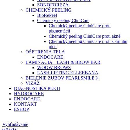
SONOFORÉZA
CHEMICKÝ PEELING
BioRePeel
Chemický peeling CliniCare
Chemický peeling CliniCare proti
pigmentácii
Chemický peeling CliniCare proti akné
Chemický peeling CliniCare proti starnutiu
pleti
OŠETRENIA TELA
ENDOCARE
LAMINÁCIA – LASH & BROW BAR
WOOW BROWS
LASH LIFTING ELLEEBANA
BIELENIE ZUBOV PEARLSMILE®
VIZÁŽ
DIAGNOSTIKA PLETI
HYDROCARE
ENDOCARE
KONTAKT
ESHOP
Vyhľadávanie
0
0,00
€