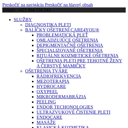
Preskočiť na navigáciu
Preskočiť na hlavný obsah
Volajte: +421 904 554 242
SLUŽBY
DIAGNOSTIKA PLETI
BALÍČKY OŠETRENÍ CARE4YOU®
PROBLEMATICKÁ PLEŤ
OMLADZUJÚCE OŠETRENIA
DEPIGMENTAČNÉ OŠETRENIA
ŠPECIALIZOVANÉ OŠETRENIA
RITUÁLNE KOZMETICKÉ OŠETRENIA
OŠETRENIA PLETI PRE TEHOTNÉ ŽENY
A ČERSTVÉ MAMIČKY
OŠETRENIA TVÁRE
RÁDIOFREKVENCIA
MEZOTERAPIA
HYDROCARE
OXYPEEL
MIKRODERMABRÁZIA
PEELING
ENDOR TECHONOLOGIES
ULTRAZVUKOVÉ ČISTENIE PLETI
ENDOCARE
MASÁŽE
KLASICKÁ KOZMETIKA