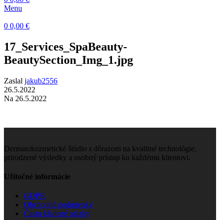
Menu
0
0,00
€
17_Services_SpaBeauty-
BeautySection_Img_1.jpg
Zaslal
jakub2556
26.5.2022
Na 26.5.2022
Dermatokozmetické štúdio s dôrazom na kvalitné technológie,
prirodzené výsledky a osobný prístup ku každému klientovi.
Užitočné informácie
GDPR
Obchodné podmienky
Často kladené otázky