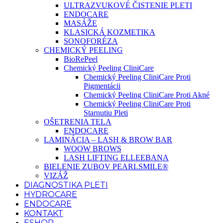
ULTRAZVUKOVÉ ČISTENIE PLETI
ENDOCARE
MASÁŽE
KLASICKÁ KOZMETIKA
SONOFORÉZA
CHEMICKÝ PEELING
BioRePeel
Chemický Peeling CliniCare
Chemický Peeling CliniCare Proti
Pigmentácii
Chemický Peeling CliniCare Proti Akné
Chemický Peeling CliniCare Proti
Starnutiu Pleti
OŠETRENIA TELA
ENDOCARE
LAMINÁCIA – LASH & BROW BAR
WOOW BROWS
LASH LIFTING ELLEEBANA
BIELENIE ZUBOV PEARLSMILE®
VIZÁŽ
DIAGNOSTIKA PLETI
HYDROCARE
ENDOCARE
KONTAKT
ESHOP