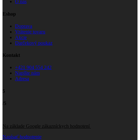
O nás
Eshop
Doprava
Vrátenie tovaru
Akcie
Darčekový poukaz
Kontakt
+421 904 554 242
Napíšte nám
Adresa
5
/5
Na základe Google zákazníckych hodnotení
Napísať hodnotenie