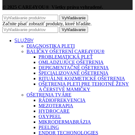
© 2025 CARE4YOU® Všetky práva vyhradené.
Vyhľadávanie
Začnite písať zobraziť produkty, ktoré hľadáte.
Vyhľadávanie
SLUŽBY
DIAGNOSTIKA PLETI
BALÍČKY OŠETRENÍ CARE4YOU®
PROBLEMATICKÁ PLEŤ
OMLADZUJÚCE OŠETRENIA
DEPIGMENTAČNÉ OŠETRENIA
ŠPECIALIZOVANÉ OŠETRENIA
RITUÁLNE KOZMETICKÉ OŠETRENIA
OŠETRENIA PLETI PRE TEHOTNÉ ŽENY
A ČERSTVÉ MAMIČKY
OŠETRENIA TVÁRE
RÁDIOFREKVENCIA
MEZOTERAPIA
HYDROCARE
OXYPEEL
MIKRODERMABRÁZIA
PEELING
ENDOR TECHONOLOGIES