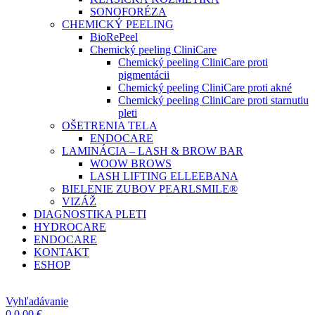
SONOFORÉZA
CHEMICKÝ PEELING
BioRePeel
Chemický peeling CliniCare
Chemický peeling CliniCare proti
pigmentácii
Chemický peeling CliniCare proti akné
Chemický peeling CliniCare proti starnutiu
pleti
OŠETRENIA TELA
ENDOCARE
LAMINÁCIA – LASH & BROW BAR
WOOW BROWS
LASH LIFTING ELLEEBANA
BIELENIE ZUBOV PEARLSMILE®
VIZÁŽ
DIAGNOSTIKA PLETI
HYDROCARE
ENDOCARE
KONTAKT
ESHOP
Vyhľadávanie
0
0,00
€