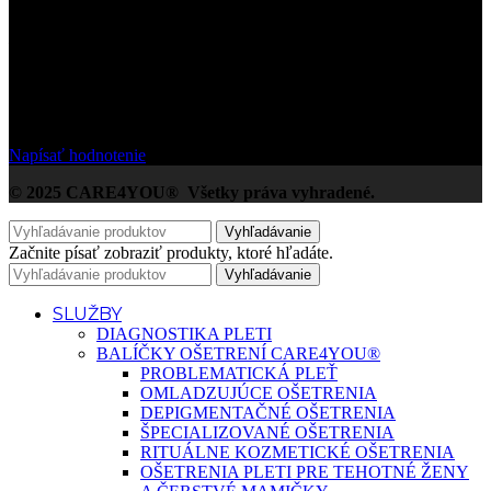
/5
Na základe Google zákazníckych hodnotení
Napísať hodnotenie
© 2025 CARE4YOU® Všetky práva vyhradené.
Vyhľadávanie
Začnite písať zobraziť produkty, ktoré hľadáte.
Vyhľadávanie
SLUŽBY
DIAGNOSTIKA PLETI
BALÍČKY OŠETRENÍ CARE4YOU®
PROBLEMATICKÁ PLEŤ
OMLADZUJÚCE OŠETRENIA
DEPIGMENTAČNÉ OŠETRENIA
ŠPECIALIZOVANÉ OŠETRENIA
RITUÁLNE KOZMETICKÉ OŠETRENIA
OŠETRENIA PLETI PRE TEHOTNÉ ŽENY