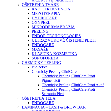
A ČERSTVÉ MAMIČKY
OŠETRENIA TVÁRE
RÁDIOFREKVENCIA
MEZOTERAPIA
HYDROCARE
OXYPEEL
MIKRODERMABRÁZIA
PEELING
ENDOR TECHONOLOGIES
ULTRAZVUKOVÉ ČISTENIE PLETI
ENDOCARE
MASÁŽE
KLASICKÁ KOZMETIKA
SONOFORÉZA
CHEMICKÝ PEELING
BioRePeel
Chemický Peeling CliniCare
Chemický Peeling CliniCare Proti
Pigmentácii
Chemický Peeling CliniCare Proti Akné
Chemický Peeling CliniCare Proti
Starnutiu Pleti
OŠETRENIA TELA
ENDOCARE
LAMINÁCIA – LASH & BROW BAR