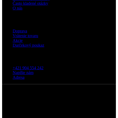
Často kladené otázky
O nás
Eshop
Doprava
Vrátenie tovaru
Akcie
Darčekový poukaz
Kontakt
+421 904 554 242
Napíšte nám
Adresa
5