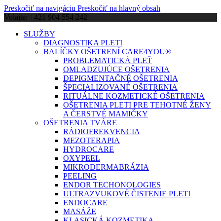
Preskočiť na navigáciu
Preskočiť na hlavný obsah
Volajte: +421 904 554 242
SLUŽBY
DIAGNOSTIKA PLETI
BALÍČKY OŠETRENÍ CARE4YOU®
PROBLEMATICKÁ PLEŤ
OMLADZUJÚCE OŠETRENIA
DEPIGMENTAČNÉ OŠETRENIA
ŠPECIALIZOVANÉ OŠETRENIA
RITUÁLNE KOZMETICKÉ OŠETRENIA
OŠETRENIA PLETI PRE TEHOTNÉ ŽENY
A ČERSTVÉ MAMIČKY
OŠETRENIA TVÁRE
RÁDIOFREKVENCIA
MEZOTERAPIA
HYDROCARE
OXYPEEL
MIKRODERMABRÁZIA
PEELING
ENDOR TECHONOLOGIES
ULTRAZVUKOVÉ ČISTENIE PLETI
ENDOCARE
MASÁŽE
KLASICKÁ KOZMETIKA