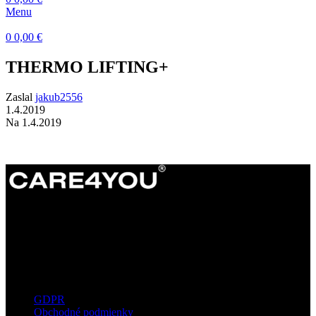
Menu
0
0,00
€
THERMO LIFTING+
Zaslal
jakub2556
1.4.2019
Na 1.4.2019
Dermatokozmetické štúdio s dôrazom na
kvalitné technológie, prirodzené výsledky a
osobný prístup ku každému klientovi.
Užitočné informácie
GDPR
Obchodné podmienky