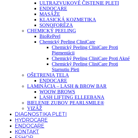
ULTRAZVUKOVÉ ČISTENIE PLETI
ENDOCARE
MASÁŽE
KLASICKÁ KOZMETIKA
SONOFORÉZA
CHEMICKÝ PEELING
BioRePeel
Chemický Peeling CliniCare
Chemický Peeling CliniCare Proti
Pigmentácii
Chemický Peeling CliniCare Proti Akné
Chemický Peeling CliniCare Proti
Starnutiu Pleti
OŠETRENIA TELA
ENDOCARE
LAMINÁCIA – LASH & BROW BAR
WOOW BROWS
LASH LIFTING ELLEEBANA
BIELENIE ZUBOV PEARLSMILE®
VIZÁŽ
DIAGNOSTIKA PLETI
HYDROCARE
ENDOCARE
KONTAKT
ESHOP