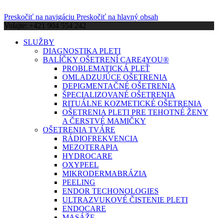
Preskočiť na navigáciu
Preskočiť na hlavný obsah
Volajte: +421 904 554 242
SLUŽBY
DIAGNOSTIKA PLETI
BALÍČKY OŠETRENÍ CARE4YOU®
PROBLEMATICKÁ PLEŤ
OMLADZUJÚCE OŠETRENIA
DEPIGMENTAČNÉ OŠETRENIA
ŠPECIALIZOVANÉ OŠETRENIA
RITUÁLNE KOZMETICKÉ OŠETRENIA
OŠETRENIA PLETI PRE TEHOTNÉ ŽENY
A ČERSTVÉ MAMIČKY
OŠETRENIA TVÁRE
RÁDIOFREKVENCIA
MEZOTERAPIA
HYDROCARE
OXYPEEL
MIKRODERMABRÁZIA
PEELING
ENDOR TECHONOLOGIES
ULTRAZVUKOVÉ ČISTENIE PLETI
ENDOCARE
MASÁŽE