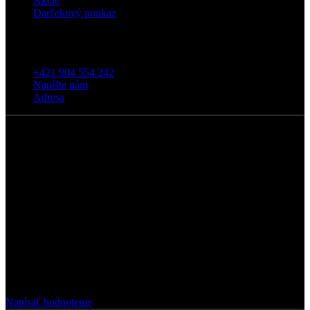
Akcie
Darčekový poukaz
Kontakt
+421 904 554 242
Napíšte nám
Adresa
5
/5
Na základe Google zákazníckych hodnotení
Napísať hodnotenie