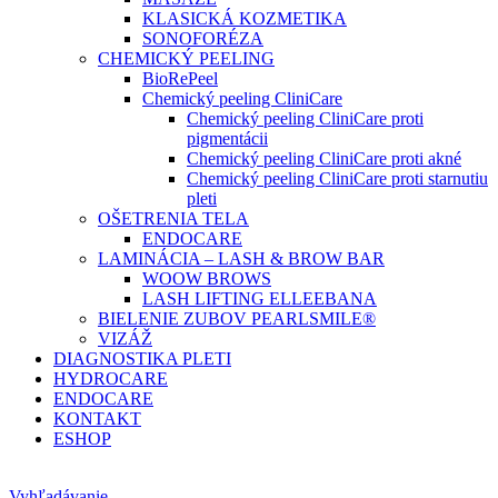
KLASICKÁ KOZMETIKA
SONOFORÉZA
CHEMICKÝ PEELING
BioRePeel
Chemický peeling CliniCare
Chemický peeling CliniCare proti
pigmentácii
Chemický peeling CliniCare proti akné
Chemický peeling CliniCare proti starnutiu
pleti
OŠETRENIA TELA
ENDOCARE
LAMINÁCIA – LASH & BROW BAR
WOOW BROWS
LASH LIFTING ELLEEBANA
BIELENIE ZUBOV PEARLSMILE®
VIZÁŽ
DIAGNOSTIKA PLETI
HYDROCARE
ENDOCARE
KONTAKT
ESHOP
Vyhľadávanie