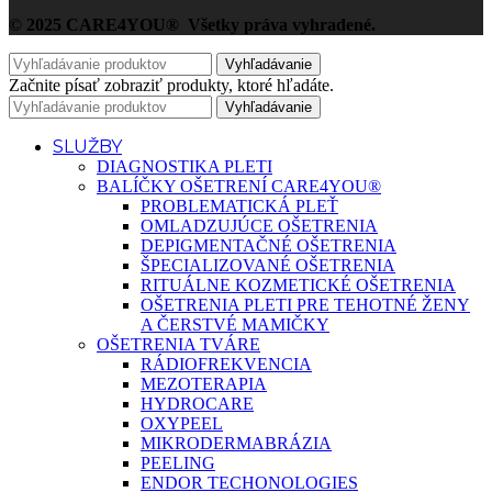
© 2025 CARE4YOU® Všetky práva vyhradené.
Vyhľadávanie
Začnite písať zobraziť produkty, ktoré hľadáte.
Vyhľadávanie
SLUŽBY
DIAGNOSTIKA PLETI
BALÍČKY OŠETRENÍ CARE4YOU®
PROBLEMATICKÁ PLEŤ
OMLADZUJÚCE OŠETRENIA
DEPIGMENTAČNÉ OŠETRENIA
ŠPECIALIZOVANÉ OŠETRENIA
RITUÁLNE KOZMETICKÉ OŠETRENIA
OŠETRENIA PLETI PRE TEHOTNÉ ŽENY
A ČERSTVÉ MAMIČKY
OŠETRENIA TVÁRE
RÁDIOFREKVENCIA
MEZOTERAPIA
HYDROCARE
OXYPEEL
MIKRODERMABRÁZIA
PEELING
ENDOR TECHONOLOGIES